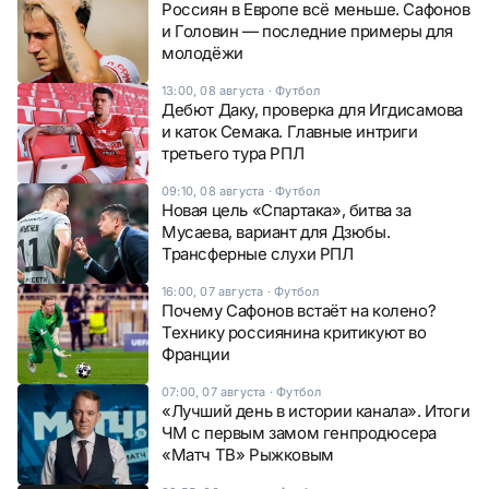
Россиян в Европе всё меньше. Сафонов
и Головин — последние примеры для
молодёжи
13:00, 08 августа
·
Футбол
Дебют Даку, проверка для Игдисамова
и каток Семака. Главные интриги
третьего тура РПЛ
09:10, 08 августа
·
Футбол
Новая цель «Спартака», битва за
Мусаева, вариант для Дзюбы.
Трансферные слухи РПЛ
16:00, 07 августа
·
Футбол
Почему Сафонов встаёт на колено?
Технику россиянина критикуют во
Франции
07:00, 07 августа
·
Футбол
«Лучший день в истории канала». Итоги
ЧМ с первым замом генпродюсера
«Матч ТВ» Рыжковым