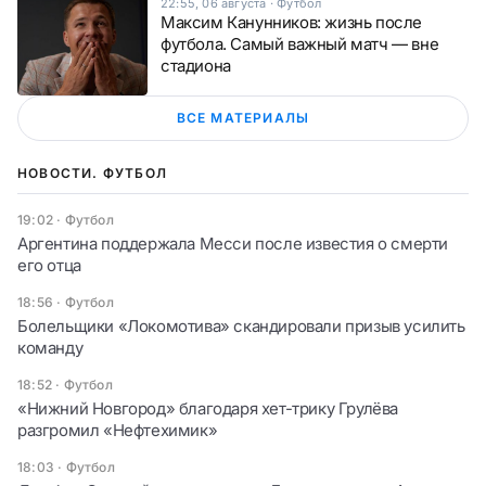
22:55, 06 августа
·
Футбол
Максим Канунников: жизнь после
футбола. Самый важный матч — вне
стадиона
ВСЕ МАТЕРИАЛЫ
НОВОСТИ. ФУТБОЛ
19:02
·
Футбол
Аргентина поддержала Месси после известия о смерти
его отца
18:56
·
Футбол
Болельщики «Локомотива» скандировали призыв усилить
команду
18:52
·
Футбол
«Нижний Новгород» благодаря хет-трику Грулёва
разгромил «Нефтехимик»
18:03
·
Футбол