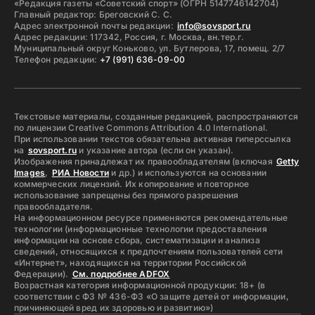
«Редакция газеты «Советский спорт» (ОГРН 5147746142704)
Главный редактор: Бреговский С. С.
Адрес электронной почты редакции:
info@sovsport.ru
Адрес редакции: 117342, Россия, г. Москва, вн.тер.г.
Муниципальный округ Коньково, ул. Бутлерова, 17, помещ. 2/7
Телефон редакции:
+7 (991) 636-09-00
Текстовые материалы, созданные редакцией, распространяются
по лицензии Creative Commons Attribution 4.0 International.
При использовании текстов обязательна активная гиперссылка
на
sovsport.ru
и указание автора (если он указан).
Изображения принадлежат их правообладателям (включая
Getty
Images
,
РИА Новости
и др.) и используются на основании
коммерческих лицензий. Их копирование и повторное
использование запрещены без прямого разрешения
правообладателя.
На информационном ресурсе применяются рекомендательные
технологии (информационные технологии предоставления
информации на основе сбора, систематизации и анализа
сведений, относящихся к предпочтениям пользователей сети
«Интернет», находящихся на территории Российской
Федерации).
См. подробнее ADFOX
Возрастная категория информационной продукции: 18+ (в
соответствии с ФЗ № 436-ФЗ «О защите детей от информации,
причиняющей вред их здоровью и развитию»)