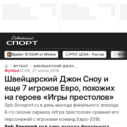
Фрибет 10 000₽ от Winline
РПЛ: ЦСКА – Ростов
WTA-
ФУТБОЛ
ШВЕЙЦАРСКИЙ ДЖОН...
Футбол
12:09, 27 июня 2016
Швейцарский Джон Сноу и
еще 7 игроков Евро, похожих
на героев «Игры престолов»
Spb.Sovsport.ru в день выхода финального эпизода
6-го сезона сериала «Игра престолов» сравнил его
персонажей с игроками команд Евро-2016.
Spb.Sovsport.ru в
день выхода финального