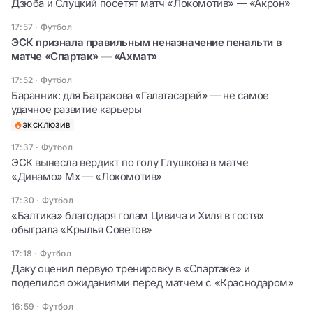
Дзюба и Слуцкий посетят матч «Локомотив» — «Акрон»
17:57
·
Футбол
ЭСК признала правильным неназначение пенальти в
матче «Спартак» — «Ахмат»
17:52
·
Футбол
Баранник: для Батракова «Галатасарай» — не самое
удачное развитие карьеры
ЭКСКЛЮЗИВ
17:37
·
Футбол
ЭСК вынесла вердикт по голу Глушкова в матче
«Динамо» Мх — «Локомотив»
17:30
·
Футбол
«Балтика» благодаря голам Цивича и Хиля в гостях
обыграла «Крылья Советов»
17:18
·
Футбол
Даку оценил первую тренировку в «Спартаке» и
поделился ожиданиями перед матчем с «Краснодаром»
16:59
·
Футбол