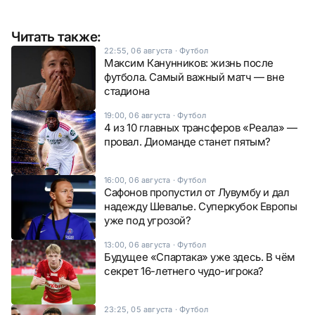
Читать также:
22:55, 06 августа
·
Футбол
Максим Канунников: жизнь после
футбола. Самый важный матч — вне
стадиона
19:00, 06 августа
·
Футбол
4 из 10 главных трансферов «Реала» —
провал. Диоманде станет пятым?
16:00, 06 августа
·
Футбол
Сафонов пропустил от Лувумбу и дал
надежду Шевалье. Суперкубок Европы
уже под угрозой?
13:00, 06 августа
·
Футбол
Будущее «Спартака» уже здесь. В чём
секрет 16-летнего чудо-игрока?
23:25, 05 августа
·
Футбол