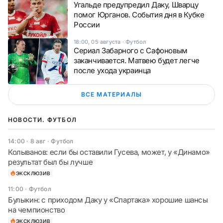
Угальде предупредил Даку, Шварцу
помог Юрганов. События дня в Кубке
России
18:00, 05 августа
·
Футбол
Сериал Забарного с Сафоновым
заканчивается. Матвею будет легче
после ухода украинца
ВСЕ МАТЕРИАЛЫ
НОВОСТИ. ФУТБОЛ
14:00 · 8 авг
·
Футбол
Колыванов: если бы оставили Гусева, может, у «Динамо»
результат был бы лучше
ЭКСКЛЮЗИВ
11:00
·
Футбол
Булыкин: с приходом Даку у «Спартака» хорошие шансы
на чемпионство
ЭКСКЛЮЗИВ