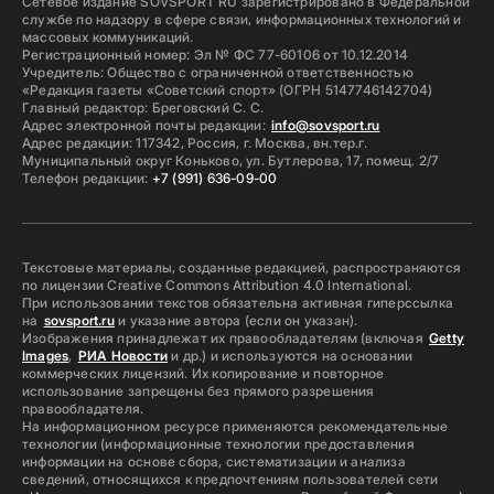
Сетевое издание SOVSPORT RU зарегистрировано в Федеральной
службе по надзору в сфере связи, информационных технологий и
массовых коммуникаций.
Регистрационный номер: Эл № ФС 77-60106 от 10.12.2014
Учредитель: Общество с ограниченной ответственностью
«Редакция газеты «Советский спорт» (ОГРН 5147746142704)
Главный редактор: Бреговский С. С.
Адрес электронной почты редакции:
info@sovsport.ru
Адрес редакции: 117342, Россия, г. Москва, вн.тер.г.
Муниципальный округ Коньково, ул. Бутлерова, 17, помещ. 2/7
Телефон редакции:
+7 (991) 636-09-00
Текстовые материалы, созданные редакцией, распространяются
по лицензии Creative Commons Attribution 4.0 International.
При использовании текстов обязательна активная гиперссылка
на
sovsport.ru
и указание автора (если он указан).
Изображения принадлежат их правообладателям (включая
Getty
Images
,
РИА Новости
и др.) и используются на основании
коммерческих лицензий. Их копирование и повторное
использование запрещены без прямого разрешения
правообладателя.
На информационном ресурсе применяются рекомендательные
технологии (информационные технологии предоставления
информации на основе сбора, систематизации и анализа
сведений, относящихся к предпочтениям пользователей сети