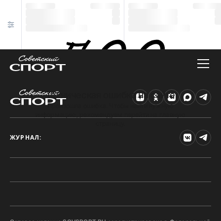
Техническая ошибка на сайте
Произошла ошибка. Чтобы найти нужную
информацию, рекомендуем перейти на главную
страницу.
ЖУРНАЛ: