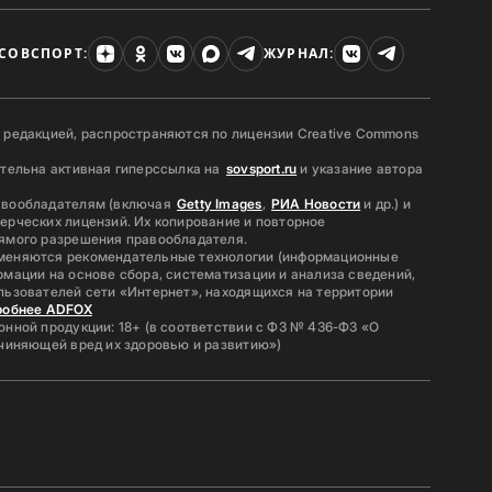
СОВСПОРТ:
ЖУРНАЛ:
 редакцией, распространяются по лицензии Creative Commons
ательна активная гиперссылка на
sovsport.ru
и указание автора
авообладателям (включая
Getty Images
,
РИА Новости
и др.) и
ерческих лицензий. Их копирование и повторное
ямого разрешения правообладателя.
меняются рекомендательные технологии (информационные
мации на основе сбора, систематизации и анализа сведений,
льзователей сети «Интернет», находящихся на территории
робнее ADFOX
нной продукции: 18+ (в соответствии с ФЗ № 436-ФЗ «О
ичиняющей вред их здоровью и развитию»)