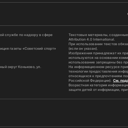
й службе по надзору в сфере
Текстовые материалы, созданные
Attribution 4.0 International.
При использовании текстов обяз
акция газеты «Советский спорт»
(если он указан).
Изображения принадлежат их пр
используются на основании комм
использование запрещены без пр
ьный округ Коньково, ул.
На информационном ресурсе при
технологии предоставления инфор
относящихся к предпочтениям по
Российской Федерации).
См. под
Возрастная категория информацио
защите детей от информации, пр