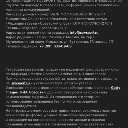
Сетевое издание SOVSPORT RU зарегистрировано в Федеральной
службе по надзору в сфере связи, информационных технологий и
массовых коммуникаций.
Регистрационный номер: Эл № ФС 77-60106 от 10.12.2014
Учредитель: Общество с ограниченной ответственностью
«Редакция газеты «Советский спорт» (ОГРН 5147746142704)
Главный редактор: Бреговский С. С.
Адрес электронной почты редакции:
info@sovsport.ru
Адрес редакции: 117342, Россия, г. Москва, вн.тер.г.
Муниципальный округ Коньково, ул. Бутлерова, 17, помещ. 2/7
Телефон редакции:
+7 (991) 636-09-00
Текстовые материалы, созданные редакцией, распространяются
по лицензии Creative Commons Attribution 4.0 International.
При использовании текстов обязательна активная гиперссылка
на
sovsport.ru
и указание автора (если он указан).
Изображения принадлежат их правообладателям (включая
Getty
Images
,
РИА Новости
и др.) и используются на основании
коммерческих лицензий. Их копирование и повторное
использование запрещены без прямого разрешения
правообладателя.
На информационном ресурсе применяются рекомендательные
технологии (информационные технологии предоставления
информации на основе сбора, систематизации и анализа
сведений, относящихся к предпочтениям пользователей сети