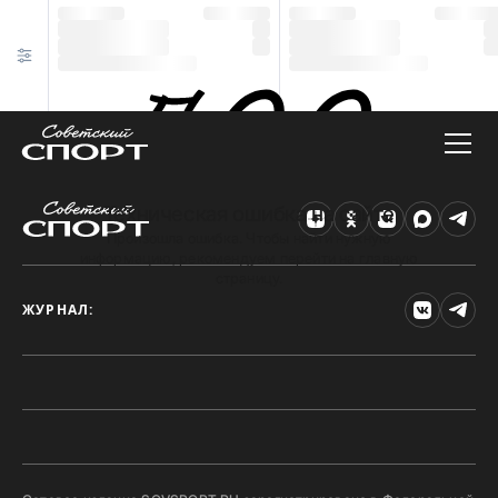
Техническая ошибка на сайте
Произошла ошибка. Чтобы найти нужную
информацию, рекомендуем перейти на главную
страницу.
ЖУРНАЛ: