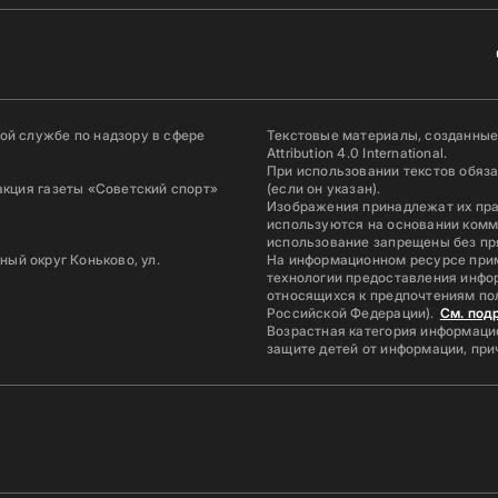
й службе по надзору в сфере
Текстовые материалы, созданные
Attribution 4.0 International.
При использовании текстов обяз
акция газеты «Советский спорт»
(если он указан).
Изображения принадлежат их пр
используются на основании комм
использование запрещены без пр
ьный округ Коньково, ул.
На информационном ресурсе при
технологии предоставления инфор
относящихся к предпочтениям по
Российской Федерации).
См. под
Возрастная категория информацио
защите детей от информации, пр