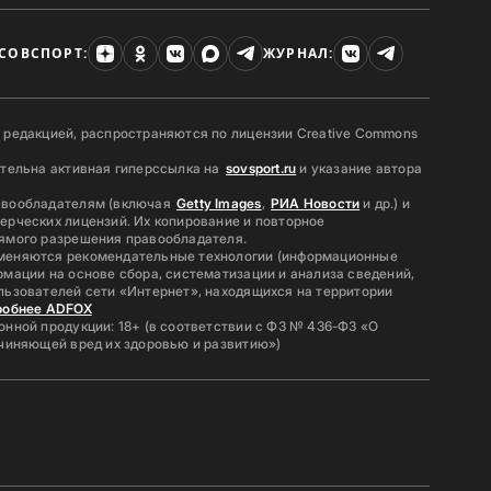
СОВСПОРТ:
ЖУРНАЛ:
 редакцией, распространяются по лицензии Creative Commons
ательна активная гиперссылка на
sovsport.ru
и указание автора
авообладателям (включая
Getty Images
,
РИА Новости
и др.) и
ерческих лицензий. Их копирование и повторное
ямого разрешения правообладателя.
меняются рекомендательные технологии (информационные
мации на основе сбора, систематизации и анализа сведений,
льзователей сети «Интернет», находящихся на территории
робнее ADFOX
нной продукции: 18+ (в соответствии с ФЗ № 436-ФЗ «О
ичиняющей вред их здоровью и развитию»)