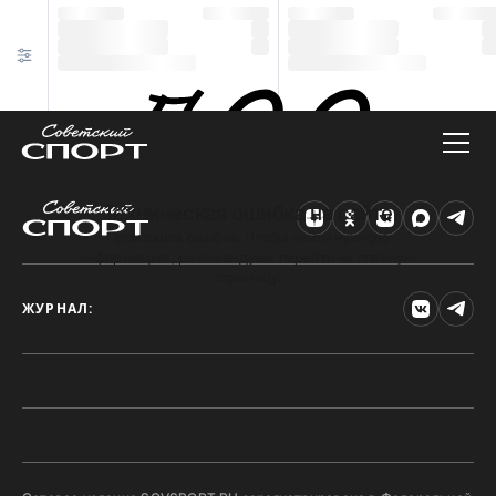
Техническая ошибка на сайте
Произошла ошибка. Чтобы найти нужную
информацию, рекомендуем перейти на главную
страницу.
ЖУРНАЛ: