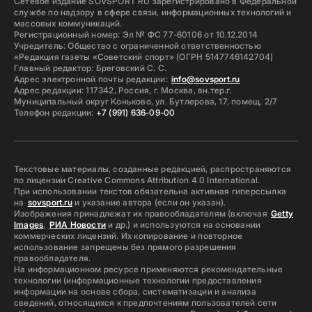
Сетевое издание SOVSPORT RU зарегистрировано в Федеральной
службе по надзору в сфере связи, информационных технологий и
массовых коммуникаций.
Регистрационный номер: Эл № ФС 77-60106 от 10.12.2014
Учредитель: Общество с ограниченной ответственностью
«Редакция газеты «Советский спорт» (ОГРН 5147746142704)
Главный редактор: Бреговский С. С.
Адрес электронной почты редакции:
info@sovsport.ru
Адрес редакции: 117342, Россия, г. Москва, вн.тер.г.
Муниципальный округ Коньково, ул. Бутлерова, 17, помещ. 2/7
Телефон редакции:
+7 (991) 636-09-00
Текстовые материалы, созданные редакцией, распространяются
по лицензии Creative Commons Attribution 4.0 International.
При использовании текстов обязательна активная гиперссылка
на
sovsport.ru
и указание автора (если он указан).
Изображения принадлежат их правообладателям (включая
Getty
Images
,
РИА Новости
и др.) и используются на основании
коммерческих лицензий. Их копирование и повторное
использование запрещены без прямого разрешения
правообладателя.
На информационном ресурсе применяются рекомендательные
технологии (информационные технологии предоставления
информации на основе сбора, систематизации и анализа
сведений, относящихся к предпочтениям пользователей сети