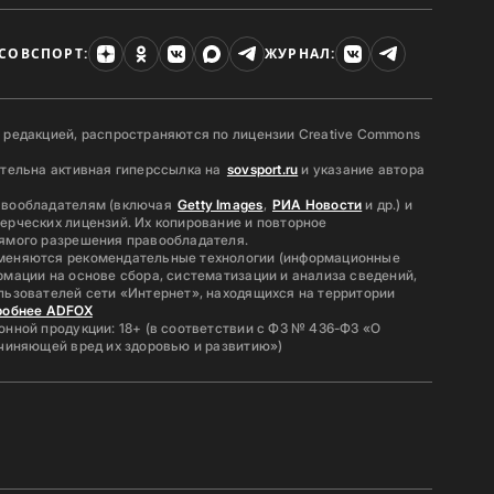
СОВСПОРТ:
ЖУРНАЛ:
 редакцией, распространяются по лицензии Creative Commons
ательна активная гиперссылка на
sovsport.ru
и указание автора
авообладателям (включая
Getty Images
,
РИА Новости
и др.) и
ерческих лицензий. Их копирование и повторное
ямого разрешения правообладателя.
меняются рекомендательные технологии (информационные
мации на основе сбора, систематизации и анализа сведений,
льзователей сети «Интернет», находящихся на территории
робнее ADFOX
нной продукции: 18+ (в соответствии с ФЗ № 436-ФЗ «О
ичиняющей вред их здоровью и развитию»)