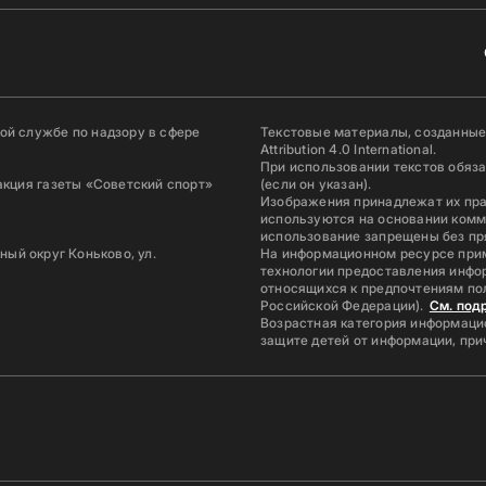
й службе по надзору в сфере
Текстовые материалы, созданные
Attribution 4.0 International.
При использовании текстов обяз
акция газеты «Советский спорт»
(если он указан).
Изображения принадлежат их пр
используются на основании комм
использование запрещены без пр
ьный округ Коньково, ул.
На информационном ресурсе при
технологии предоставления инфор
относящихся к предпочтениям по
Российской Федерации).
См. под
Возрастная категория информацио
защите детей от информации, пр