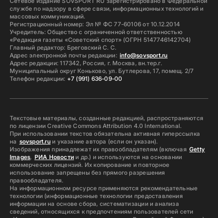
Сетевое издание SOVSPORT RU зарегистрировано в Федеральной
службе по надзору в сфере связи, информационных технологий и
массовых коммуникаций.
Регистрационный номер: Эл № ФС 77-60106 от 10.12.2014
Учредитель: Общество с ограниченной ответственностью
«Редакция газеты «Советский спорт» (ОГРН 5147746142704)
Главный редактор: Бреговский С. С.
Адрес электронной почты редакции:
info@sovsport.ru
Адрес редакции: 117342, Россия, г. Москва, вн.тер.г.
Муниципальный округ Коньково, ул. Бутлерова, 17, помещ. 2/7
Телефон редакции:
+7 (991) 636-09-00
Текстовые материалы, созданные редакцией, распространяются
по лицензии Creative Commons Attribution 4.0 International.
При использовании текстов обязательна активная гиперссылка
на
sovsport.ru
и указание автора (если он указан).
Изображения принадлежат их правообладателям (включая
Getty
Images
,
РИА Новости
и др.) и используются на основании
коммерческих лицензий. Их копирование и повторное
использование запрещены без прямого разрешения
правообладателя.
На информационном ресурсе применяются рекомендательные
технологии (информационные технологии предоставления
информации на основе сбора, систематизации и анализа
сведений, относящихся к предпочтениям пользователей сети