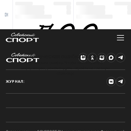
Техническая ошибка на сайте
Произошла ошибка. Чтобы найти нужную
информацию, рекомендуем перейти на главную
страницу.
ЖУРНАЛ: