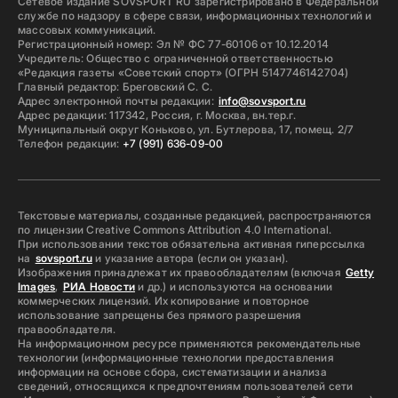
Сетевое издание SOVSPORT RU зарегистрировано в Федеральной
службе по надзору в сфере связи, информационных технологий и
массовых коммуникаций.
Регистрационный номер: Эл № ФС 77-60106 от 10.12.2014
Учредитель: Общество с ограниченной ответственностью
«Редакция газеты «Советский спорт» (ОГРН 5147746142704)
Главный редактор: Бреговский С. С.
Адрес электронной почты редакции:
info@sovsport.ru
Адрес редакции: 117342, Россия, г. Москва, вн.тер.г.
Муниципальный округ Коньково, ул. Бутлерова, 17, помещ. 2/7
Телефон редакции:
+7 (991) 636-09-00
Текстовые материалы, созданные редакцией, распространяются
по лицензии Creative Commons Attribution 4.0 International.
При использовании текстов обязательна активная гиперссылка
на
sovsport.ru
и указание автора (если он указан).
Изображения принадлежат их правообладателям (включая
Getty
Images
,
РИА Новости
и др.) и используются на основании
коммерческих лицензий. Их копирование и повторное
использование запрещены без прямого разрешения
правообладателя.
На информационном ресурсе применяются рекомендательные
технологии (информационные технологии предоставления
информации на основе сбора, систематизации и анализа
сведений, относящихся к предпочтениям пользователей сети