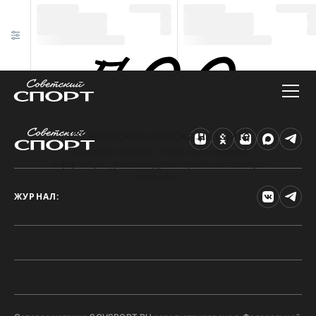
Техническая ошибка на сайте
Произошла ошибка. Чтобы найти нужную
информацию, рекомендуем перейти на главную
страницу.
ЖУРНАЛ: