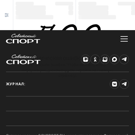
Техническая ошибка на сайте
Произошла ошибка. Чтобы найти нужную
информацию, рекомендуем перейти на главную
страницу.
ЖУРНАЛ: