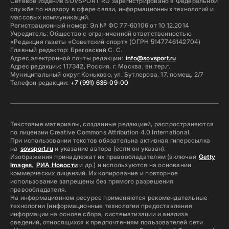
Сетевое издание SOVSPORT RU зарегистрировано в Федеральной
службе по надзору в сфере связи, информационных технологий и
массовых коммуникаций.
Регистрационный номер: Эл № ФС 77-60106 от 10.12.2014
Учредитель: Общество с ограниченной ответственностью
«Редакция газеты «Советский спорт» (ОГРН 5147746142704)
Главный редактор: Бреговский С. С.
Адрес электронной почты редакции:
info@sovsport.ru
Адрес редакции: 117342, Россия, г. Москва, вн.тер.г.
Муниципальный округ Коньково, ул. Бутлерова, 17, помещ. 2/7
Телефон редакции:
+7 (991) 636-09-00
Текстовые материалы, созданные редакцией, распространяются
по лицензии Creative Commons Attribution 4.0 International.
При использовании текстов обязательна активная гиперссылка
на
sovsport.ru
и указание автора (если он указан).
Изображения принадлежат их правообладателям (включая
Getty
Images
,
РИА Новости
и др.) и используются на основании
коммерческих лицензий. Их копирование и повторное
использование запрещены без прямого разрешения
правообладателя.
На информационном ресурсе применяются рекомендательные
технологии (информационные технологии предоставления
информации на основе сбора, систематизации и анализа
сведений, относящихся к предпочтениям пользователей сети