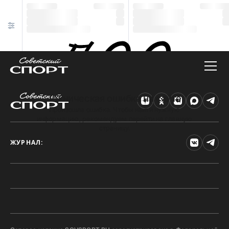
Техническая ошибка на сайте
Произошла ошибка. Чтобы найти нужную
информацию, рекомендуем перейти на главную
страницу.
ЖУРНАЛ: