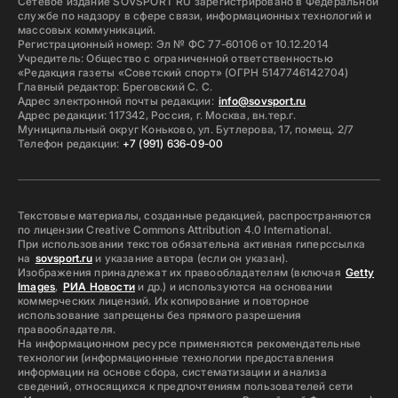
Сетевое издание SOVSPORT RU зарегистрировано в Федеральной
службе по надзору в сфере связи, информационных технологий и
массовых коммуникаций.
Регистрационный номер: Эл № ФС 77-60106 от 10.12.2014
Учредитель: Общество с ограниченной ответственностью
«Редакция газеты «Советский спорт» (ОГРН 5147746142704)
Главный редактор: Бреговский С. С.
Адрес электронной почты редакции:
info@sovsport.ru
Адрес редакции: 117342, Россия, г. Москва, вн.тер.г.
Муниципальный округ Коньково, ул. Бутлерова, 17, помещ. 2/7
Телефон редакции:
+7 (991) 636-09-00
Текстовые материалы, созданные редакцией, распространяются
по лицензии Creative Commons Attribution 4.0 International.
При использовании текстов обязательна активная гиперссылка
на
sovsport.ru
и указание автора (если он указан).
Изображения принадлежат их правообладателям (включая
Getty
Images
,
РИА Новости
и др.) и используются на основании
коммерческих лицензий. Их копирование и повторное
использование запрещены без прямого разрешения
правообладателя.
На информационном ресурсе применяются рекомендательные
технологии (информационные технологии предоставления
информации на основе сбора, систематизации и анализа
сведений, относящихся к предпочтениям пользователей сети