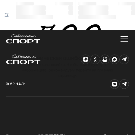
Техническая ошибка на сайте
Произошла ошибка. Чтобы найти нужную
информацию, рекомендуем перейти на главную
страницу.
ЖУРНАЛ: