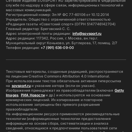
Сетевое издание SOVSPORT RU зарегистрировано в Федеральной
службе по надзору в сфере связи, информационных технологий и
массовых коммуникаций.
Регистрационный номер: Эл № ФС 77-60106 от 10.12.2014
Учредитель: Общество с ограниченной ответственностью
«Редакция газеты «Советский спорт» (ОГРН 5147746142704)
Главный редактор: Бреговский С. С.
Адрес электронной почты редакции:
info@sovsport.ru
Адрес редакции: 117342, Россия, г. Москва, вн.тер.г.
Муниципальный округ Коньково, ул. Бутлерова, 17, помещ. 2/7
Телефон редакции:
+7 (991) 636-09-00
Текстовые материалы, созданные редакцией, распространяются
по лицензии Creative Commons Attribution 4.0 International.
При использовании текстов обязательна активная гиперссылка
на
sovsport.ru
и указание автора (если он указан).
Изображения принадлежат их правообладателям (включая
Getty
Images
,
РИА Новости
и др.) и используются на основании
коммерческих лицензий. Их копирование и повторное
использование запрещены без прямого разрешения
правообладателя.
На информационном ресурсе применяются рекомендательные
технологии (информационные технологии предоставления
информации на основе сбора, систематизации и анализа
сведений, относящихся к предпочтениям пользователей сети