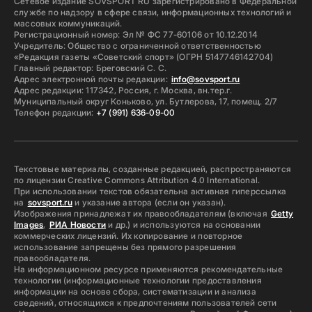
Сетевое издание SOVSPORT RU зарегистрировано в Федеральной
службе по надзору в сфере связи, информационных технологий и
массовых коммуникаций.
Регистрационный номер: Эл № ФС 77-60106 от 10.12.2014
Учредитель: Общество с ограниченной ответственностью
«Редакция газеты «Советский спорт» (ОГРН 5147746142704)
Главный редактор: Бреговский С. С.
Адрес электронной почты редакции:
info@sovsport.ru
Адрес редакции: 117342, Россия, г. Москва, вн.тер.г.
Муниципальный округ Коньково, ул. Бутлерова, 17, помещ. 2/7
Телефон редакции:
+7 (991) 636-09-00
Текстовые материалы, созданные редакцией, распространяются
по лицензии Creative Commons Attribution 4.0 International.
При использовании текстов обязательна активная гиперссылка
на
sovsport.ru
и указание автора (если он указан).
Изображения принадлежат их правообладателям (включая
Getty
Images
,
РИА Новости
и др.) и используются на основании
коммерческих лицензий. Их копирование и повторное
использование запрещены без прямого разрешения
правообладателя.
На информационном ресурсе применяются рекомендательные
технологии (информационные технологии предоставления
информации на основе сбора, систематизации и анализа
сведений, относящихся к предпочтениям пользователей сети