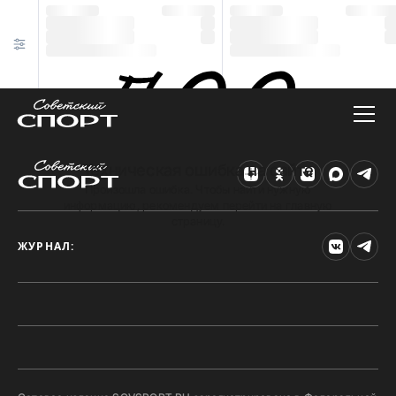
Техническая ошибка на сайте
Произошла ошибка. Чтобы найти нужную
информацию, рекомендуем перейти на главную
страницу.
ЖУРНАЛ: