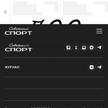
Техническая ошибка на сайте
Произошла ошибка. Чтобы найти нужную
информацию, рекомендуем перейти на главную
страницу.
ЖУРНАЛ: