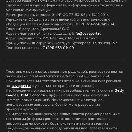
Сетевое издание SOVSPORT RU зарегистрировано в Федеральной
службе по надзору в сфере связи, информационных технологий и
массовых коммуникаций.
Регистрационный номер: Эл № ФС 77-60106 от 10.12.2014
Учредитель: Общество с ограниченной ответственностью
«Редакция газеты «Советский спорт» (ОГРН 5147746142704)
Главный редактор: Бреговский С. С.
Адрес электронной почты редакции:
info@sovsport.ru
Адрес редакции: 117342, Россия, г. Москва, вн.тер.г.
Муниципальный округ Коньково, ул. Бутлерова, 17, помещ. 2/7
Телефон редакции:
+7 (991) 636-09-00
Текстовые материалы, созданные редакцией, распространяются
по лицензии Creative Commons Attribution 4.0 International.
При использовании текстов обязательна активная гиперссылка
на
sovsport.ru
и указание автора (если он указан).
Изображения принадлежат их правообладателям (включая
Getty
Images
,
РИА Новости
и др.) и используются на основании
коммерческих лицензий. Их копирование и повторное
использование запрещены без прямого разрешения
правообладателя.
На информационном ресурсе применяются рекомендательные
технологии (информационные технологии предоставления
информации на основе сбора, систематизации и анализа
сведений, относящихся к предпочтениям пользователей сети