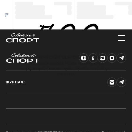
Техническая ошибка на сайте
Произошла ошибка. Чтобы найти нужную
информацию, рекомендуем перейти на главную
страницу.
ЖУРНАЛ: