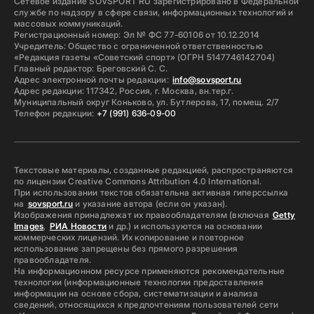
Сетевое издание SOVSPORT RU зарегистрировано в Федеральной
службе по надзору в сфере связи, информационных технологий и
массовых коммуникаций.
Регистрационный номер: Эл № ФС 77-60106 от 10.12.2014
Учредитель: Общество с ограниченной ответственностью
«Редакция газеты «Советский спорт» (ОГРН 5147746142704)
Главный редактор: Бреговский С. С.
Адрес электронной почты редакции:
info@sovsport.ru
Адрес редакции: 117342, Россия, г. Москва, вн.тер.г.
Муниципальный округ Коньково, ул. Бутлерова, 17, помещ. 2/7
Телефон редакции:
+7 (991) 636-09-00
Текстовые материалы, созданные редакцией, распространяются
по лицензии Creative Commons Attribution 4.0 International.
При использовании текстов обязательна активная гиперссылка
на
sovsport.ru
и указание автора (если он указан).
Изображения принадлежат их правообладателям (включая
Getty
Images
,
РИА Новости
и др.) и используются на основании
коммерческих лицензий. Их копирование и повторное
использование запрещены без прямого разрешения
правообладателя.
На информационном ресурсе применяются рекомендательные
технологии (информационные технологии предоставления
информации на основе сбора, систематизации и анализа
сведений, относящихся к предпочтениям пользователей сети