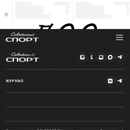
Техническая ошибка на сайте
Произошла ошибка. Чтобы найти нужную
информацию, рекомендуем перейти на главную
страницу.
ЖУРНАЛ: