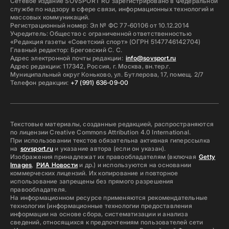
Сетевое издание SOVSPORT RU зарегистрировано в Федеральной
службе по надзору в сфере связи, информационных технологий и
массовых коммуникаций.
Регистрационный номер: Эл № ФС 77-60106 от 10.12.2014
Учредитель: Общество с ограниченной ответственностью
«Редакция газеты «Советский спорт» (ОГРН 5147746142704)
Главный редактор: Бреговский С. С.
Адрес электронной почты редакции:
info@sovsport.ru
Адрес редакции: 117342, Россия, г. Москва, вн.тер.г.
Муниципальный округ Коньково, ул. Бутлерова, 17, помещ. 2/7
Телефон редакции:
+7 (991) 636-09-00
Текстовые материалы, созданные редакцией, распространяются
по лицензии Creative Commons Attribution 4.0 International.
При использовании текстов обязательна активная гиперссылка
на
sovsport.ru
и указание автора (если он указан).
Изображения принадлежат их правообладателям (включая
Getty
Images
,
РИА Новости
и др.) и используются на основании
коммерческих лицензий. Их копирование и повторное
использование запрещены без прямого разрешения
правообладателя.
На информационном ресурсе применяются рекомендательные
технологии (информационные технологии предоставления
информации на основе сбора, систематизации и анализа
сведений, относящихся к предпочтениям пользователей сети