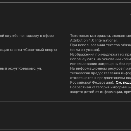
й службе по надзору в сфере
Текстовые материалы, созданные
Attribution 4.0 International.
При использовании текстов обяз
акция газеты «Советский спорт»
(если он указан).
Изображения принадлежат их пр
используются на основании комм
использование запрещены без пр
ьный округ Коньково, ул.
На информационном ресурсе при
технологии предоставления инфор
относящихся к предпочтениям по
Российской Федерации).
См. под
Возрастная категория информацио
защите детей от информации, пр