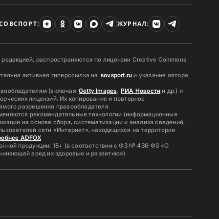
СОВСПОРТ:
ЖУРНАЛ:
 редакцией, распространяются по лицензии Creative Commons
ательна активная гиперссылка на
sovsport.ru
и указание автора
авообладателям (включая
Getty Images
,
РИА Новости
и др.) и
ерческих лицензий. Их копирование и повторное
ямого разрешения правообладателя.
меняются рекомендательные технологии (информационные
мации на основе сбора, систематизации и анализа сведений,
льзователей сети «Интернет», находящихся на территории
робнее ADFOX
нной продукции: 18+ (в соответствии с ФЗ № 436-ФЗ «О
ичиняющей вред их здоровью и развитию»)