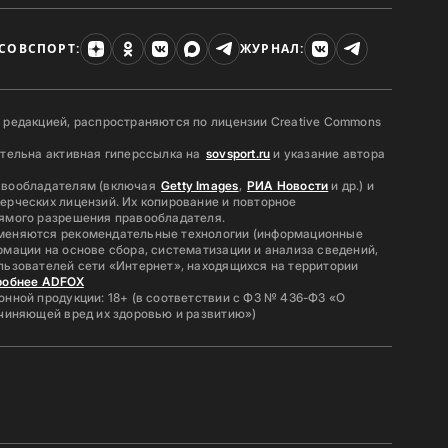
СОВСПОРТ:
ЖУРНАЛ:
 редакцией, распространяются по лицензии Creative Commons
ательна активная гиперссылка на
sovsport.ru
и указание автора
авообладателям (включая
Getty Images
,
РИА Новости
и др.) и
ерческих лицензий. Их копирование и повторное
ямого разрешения правообладателя.
меняются рекомендательные технологии (информационные
мации на основе сбора, систематизации и анализа сведений,
льзователей сети «Интернет», находящихся на территории
робнее ADFOX
нной продукции: 18+ (в соответствии с ФЗ № 436-ФЗ «О
ичиняющей вред их здоровью и развитию»)