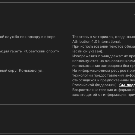
й службе по надзору в сфере
Текстовые материалы, созданные
Attribution 4.0 International.
При использовании текстов обяз
акция газеты «Советский спорт»
(если он указан).
Изображения принадлежат их пр
используются на основании комм
использование запрещены без пр
ьный округ Коньково, ул.
На информационном ресурсе при
технологии предоставления инфор
относящихся к предпочтениям по
Российской Федерации).
См. под
Возрастная категория информацио
защите детей от информации, пр