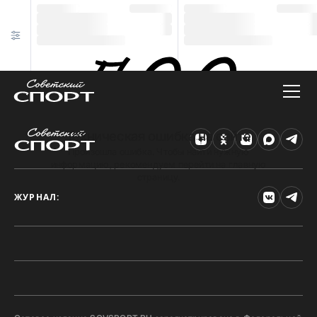
Техническая ошибка на сайте
Произошла ошибка. Чтобы найти нужную
информацию, рекомендуем перейти на главную
страницу.
ЖУРНАЛ: