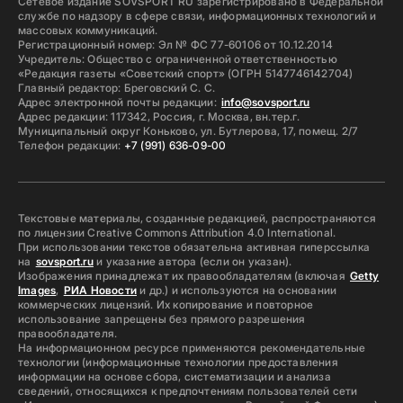
Сетевое издание SOVSPORT RU зарегистрировано в Федеральной
службе по надзору в сфере связи, информационных технологий и
массовых коммуникаций.
Регистрационный номер: Эл № ФС 77-60106 от 10.12.2014
Учредитель: Общество с ограниченной ответственностью
«Редакция газеты «Советский спорт» (ОГРН 5147746142704)
Главный редактор: Бреговский С. С.
Адрес электронной почты редакции:
info@sovsport.ru
Адрес редакции: 117342, Россия, г. Москва, вн.тер.г.
Муниципальный округ Коньково, ул. Бутлерова, 17, помещ. 2/7
Телефон редакции:
+7 (991) 636-09-00
Текстовые материалы, созданные редакцией, распространяются
по лицензии Creative Commons Attribution 4.0 International.
При использовании текстов обязательна активная гиперссылка
на
sovsport.ru
и указание автора (если он указан).
Изображения принадлежат их правообладателям (включая
Getty
Images
,
РИА Новости
и др.) и используются на основании
коммерческих лицензий. Их копирование и повторное
использование запрещены без прямого разрешения
правообладателя.
На информационном ресурсе применяются рекомендательные
технологии (информационные технологии предоставления
информации на основе сбора, систематизации и анализа
сведений, относящихся к предпочтениям пользователей сети