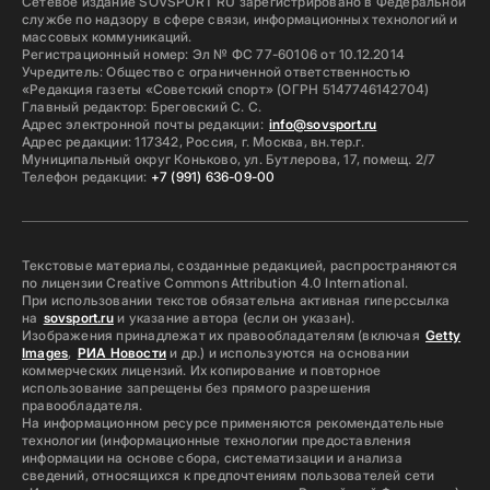
Сетевое издание SOVSPORT RU зарегистрировано в Федеральной
службе по надзору в сфере связи, информационных технологий и
массовых коммуникаций.
Регистрационный номер: Эл № ФС 77-60106 от 10.12.2014
Учредитель: Общество с ограниченной ответственностью
«Редакция газеты «Советский спорт» (ОГРН 5147746142704)
Главный редактор: Бреговский С. С.
Адрес электронной почты редакции:
info@sovsport.ru
Адрес редакции: 117342, Россия, г. Москва, вн.тер.г.
Муниципальный округ Коньково, ул. Бутлерова, 17, помещ. 2/7
Телефон редакции:
+7 (991) 636-09-00
Текстовые материалы, созданные редакцией, распространяются
по лицензии Creative Commons Attribution 4.0 International.
При использовании текстов обязательна активная гиперссылка
на
sovsport.ru
и указание автора (если он указан).
Изображения принадлежат их правообладателям (включая
Getty
Images
,
РИА Новости
и др.) и используются на основании
коммерческих лицензий. Их копирование и повторное
использование запрещены без прямого разрешения
правообладателя.
На информационном ресурсе применяются рекомендательные
технологии (информационные технологии предоставления
информации на основе сбора, систематизации и анализа
сведений, относящихся к предпочтениям пользователей сети