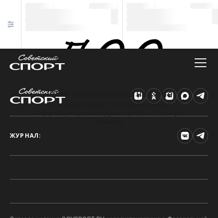
Техническая ошибка на сайте
Произошла ошибка. Чтобы найти нужную
информацию, рекомендуем перейти на главную
страницу.
ЖУРНАЛ: