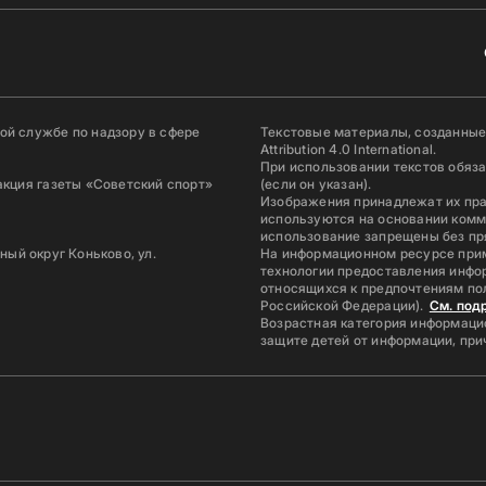
й службе по надзору в сфере
Текстовые материалы, созданные
Attribution 4.0 International.
При использовании текстов обяз
акция газеты «Советский спорт»
(если он указан).
Изображения принадлежат их пр
используются на основании комм
использование запрещены без пр
ьный округ Коньково, ул.
На информационном ресурсе при
технологии предоставления инфор
относящихся к предпочтениям по
Российской Федерации).
См. под
Возрастная категория информацио
защите детей от информации, пр