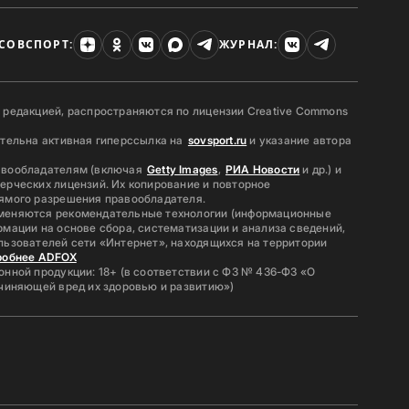
СОВСПОРТ:
ЖУРНАЛ:
 редакцией, распространяются по лицензии Creative Commons
ательна активная гиперссылка на
sovsport.ru
и указание автора
авообладателям (включая
Getty Images
,
РИА Новости
и др.) и
ерческих лицензий. Их копирование и повторное
ямого разрешения правообладателя.
меняются рекомендательные технологии (информационные
мации на основе сбора, систематизации и анализа сведений,
льзователей сети «Интернет», находящихся на территории
робнее ADFOX
нной продукции: 18+ (в соответствии с ФЗ № 436-ФЗ «О
ичиняющей вред их здоровью и развитию»)