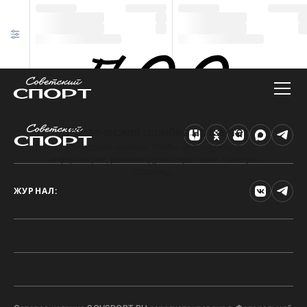
Техническая ошибка на сайте
Произошла ошибка. Чтобы найти нужную
информацию, рекомендуем перейти на главную
страницу.
ЖУРНАЛ: