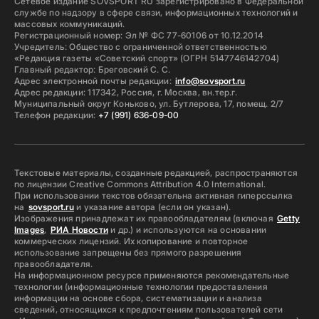
Сетевое издание SOVSPORT RU зарегистрировано в Федеральной
службе по надзору в сфере связи, информационных технологий и
массовых коммуникаций.
Регистрационный номер: Эл № ФС 77-60106 от 10.12.2014
Учредитель: Общество с ограниченной ответственностью
«Редакция газеты «Советский спорт» (ОГРН 5147746142704)
Главный редактор: Бреговский С. С.
Адрес электронной почты редакции:
info@sovsport.ru
Адрес редакции: 117342, Россия, г. Москва, вн.тер.г.
Муниципальный округ Коньково, ул. Бутлерова, 17, помещ. 2/7
Телефон редакции:
+7 (991) 636-09-00
Текстовые материалы, созданные редакцией, распространяются
по лицензии Creative Commons Attribution 4.0 International.
При использовании текстов обязательна активная гиперссылка
на
sovsport.ru
и указание автора (если он указан).
Изображения принадлежат их правообладателям (включая
Getty
Images
,
РИА Новости
и др.) и используются на основании
коммерческих лицензий. Их копирование и повторное
использование запрещены без прямого разрешения
правообладателя.
На информационном ресурсе применяются рекомендательные
технологии (информационные технологии предоставления
информации на основе сбора, систематизации и анализа
сведений, относящихся к предпочтениям пользователей сети