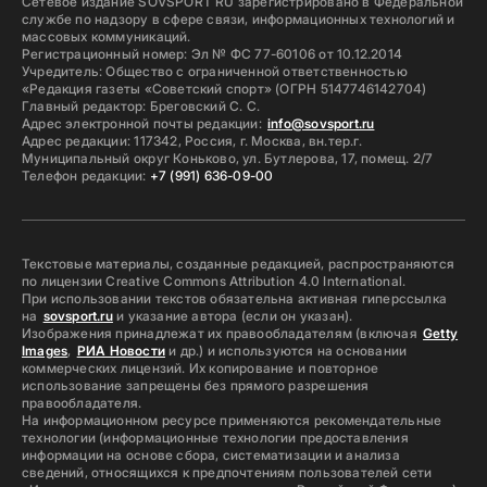
Сетевое издание SOVSPORT RU зарегистрировано в Федеральной
службе по надзору в сфере связи, информационных технологий и
массовых коммуникаций.
Регистрационный номер: Эл № ФС 77-60106 от 10.12.2014
Учредитель: Общество с ограниченной ответственностью
«Редакция газеты «Советский спорт» (ОГРН 5147746142704)
Главный редактор: Бреговский С. С.
Адрес электронной почты редакции:
info@sovsport.ru
Адрес редакции: 117342, Россия, г. Москва, вн.тер.г.
Муниципальный округ Коньково, ул. Бутлерова, 17, помещ. 2/7
Телефон редакции:
+7 (991) 636-09-00
Текстовые материалы, созданные редакцией, распространяются
по лицензии Creative Commons Attribution 4.0 International.
При использовании текстов обязательна активная гиперссылка
на
sovsport.ru
и указание автора (если он указан).
Изображения принадлежат их правообладателям (включая
Getty
Images
,
РИА Новости
и др.) и используются на основании
коммерческих лицензий. Их копирование и повторное
использование запрещены без прямого разрешения
правообладателя.
На информационном ресурсе применяются рекомендательные
технологии (информационные технологии предоставления
информации на основе сбора, систематизации и анализа
сведений, относящихся к предпочтениям пользователей сети