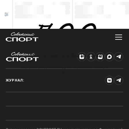
Техническая ошибка на сайте
Произошла ошибка. Чтобы найти нужную
информацию, рекомендуем перейти на главную
страницу.
ЖУРНАЛ: