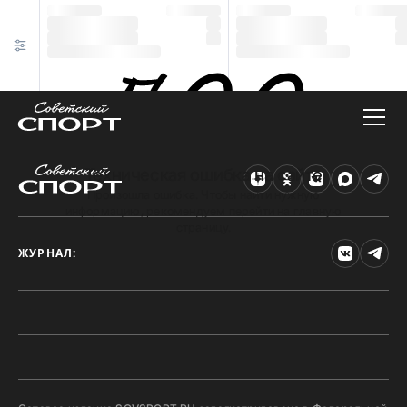
Техническая ошибка на сайте
Произошла ошибка. Чтобы найти нужную
информацию, рекомендуем перейти на главную
страницу.
ЖУРНАЛ: