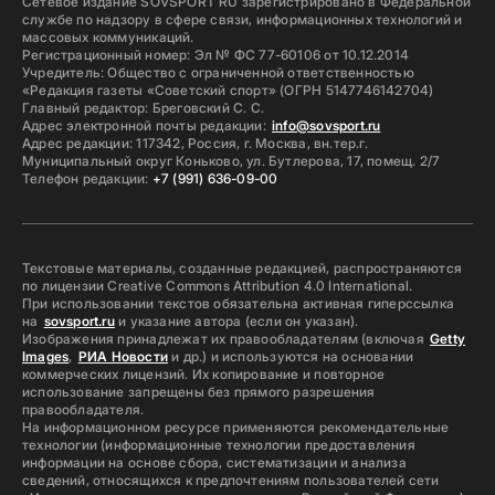
Сетевое издание SOVSPORT RU зарегистрировано в Федеральной
службе по надзору в сфере связи, информационных технологий и
массовых коммуникаций.
Регистрационный номер: Эл № ФС 77-60106 от 10.12.2014
Учредитель: Общество с ограниченной ответственностью
«Редакция газеты «Советский спорт» (ОГРН 5147746142704)
Главный редактор: Бреговский С. С.
Адрес электронной почты редакции:
info@sovsport.ru
Адрес редакции: 117342, Россия, г. Москва, вн.тер.г.
Муниципальный округ Коньково, ул. Бутлерова, 17, помещ. 2/7
Телефон редакции:
+7 (991) 636-09-00
Текстовые материалы, созданные редакцией, распространяются
по лицензии Creative Commons Attribution 4.0 International.
При использовании текстов обязательна активная гиперссылка
на
sovsport.ru
и указание автора (если он указан).
Изображения принадлежат их правообладателям (включая
Getty
Images
,
РИА Новости
и др.) и используются на основании
коммерческих лицензий. Их копирование и повторное
использование запрещены без прямого разрешения
правообладателя.
На информационном ресурсе применяются рекомендательные
технологии (информационные технологии предоставления
информации на основе сбора, систематизации и анализа
сведений, относящихся к предпочтениям пользователей сети