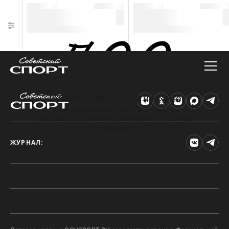
Техническая ошибка на сайте
Произошла ошибка. Чтобы найти нужную
информацию, рекомендуем перейти на главную
страницу.
ЖУРНАЛ: