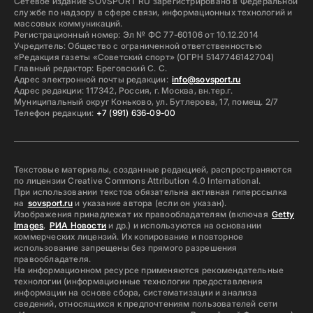
Сетевое издание SOVSPORT RU зарегистрировано в Федеральной
службе по надзору в сфере связи, информационных технологий и
массовых коммуникаций.
Регистрационный номер: Эл № ФС 77-60106 от 10.12.2014
Учредитель: Общество с ограниченной ответственностью
«Редакция газеты «Советский спорт» (ОГРН 5147746142704)
Главный редактор: Бреговский С. С.
Адрес электронной почты редакции:
info@sovsport.ru
Адрес редакции: 117342, Россия, г. Москва, вн.тер.г.
Муниципальный округ Коньково, ул. Бутлерова, 17, помещ. 2/7
Телефон редакции:
+7 (991) 636-09-00
Текстовые материалы, созданные редакцией, распространяются
по лицензии Creative Commons Attribution 4.0 International.
При использовании текстов обязательна активная гиперссылка
на
sovsport.ru
и указание автора (если он указан).
Изображения принадлежат их правообладателям (включая
Getty
Images
,
РИА Новости
и др.) и используются на основании
коммерческих лицензий. Их копирование и повторное
использование запрещены без прямого разрешения
правообладателя.
На информационном ресурсе применяются рекомендательные
технологии (информационные технологии предоставления
информации на основе сбора, систематизации и анализа
сведений, относящихся к предпочтениям пользователей сети