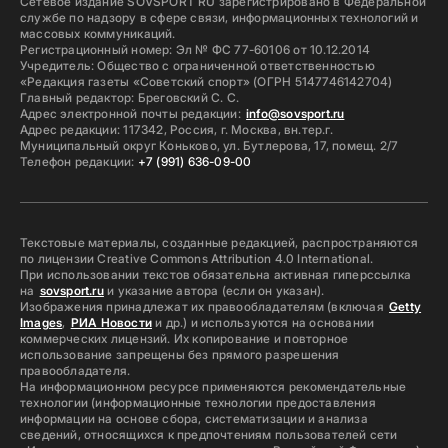
Сетевое издание SOVSPORT RU зарегистрировано в Федеральной
службе по надзору в сфере связи, информационных технологий и
массовых коммуникаций.
Регистрационный номер: Эл № ФС 77-60106 от 10.12.2014
Учредитель: Общество с ограниченной ответственностью
«Редакция газеты «Советский спорт» (ОГРН 5147746142704)
Главный редактор: Бреговский С. С.
Адрес электронной почты редакции:
info@sovsport.ru
Адрес редакции: 117342, Россия, г. Москва, вн.тер.г.
Муниципальный округ Коньково, ул. Бутлерова, 17, помещ. 2/7
Телефон редакции:
+7 (991) 636-09-00
Текстовые материалы, созданные редакцией, распространяются
по лицензии Creative Commons Attribution 4.0 International.
При использовании текстов обязательна активная гиперссылка
на
sovsport.ru
и указание автора (если он указан).
Изображения принадлежат их правообладателям (включая
Getty
Images
,
РИА Новости
и др.) и используются на основании
коммерческих лицензий. Их копирование и повторное
использование запрещены без прямого разрешения
правообладателя.
На информационном ресурсе применяются рекомендательные
технологии (информационные технологии предоставления
информации на основе сбора, систематизации и анализа
сведений, относящихся к предпочтениям пользователей сети