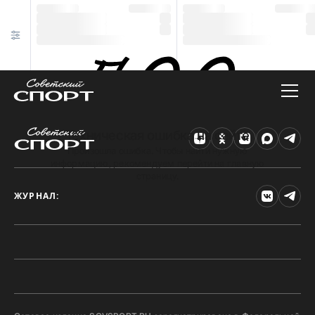
Техническая ошибка на сайте
Произошла ошибка. Чтобы найти нужную
информацию, рекомендуем перейти на главную
страницу.
ЖУРНАЛ: