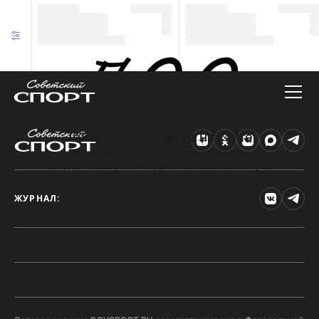
Техническая ошибка на сайте
Произошла ошибка. Чтобы найти нужную
информацию, рекомендуем перейти на главную
страницу.
ЖУРНАЛ: