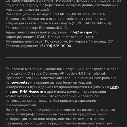
Сетевое издание SOVSPORT RU зарегистрировано в Федеральной
службе по надзору в сфере связи, информационных технологий и
массовых коммуникаций.
Регистрационный номер: Эл № ФС 77-60106 от 10.12.2014
Учредитель: Общество с ограниченной ответственностью
«Редакция газеты «Советский спорт» (ОГРН 5147746142704)
Главный редактор: Бреговский С. С.
Адрес электронной почты редакции:
info@sovsport.ru
Адрес редакции: 117342, Россия, г. Москва, вн.тер.г.
Муниципальный округ Коньково, ул. Бутлерова, 17, помещ. 2/7
Телефон редакции:
+7 (991) 636-09-00
Текстовые материалы, созданные редакцией, распространяются
по лицензии Creative Commons Attribution 4.0 International.
При использовании текстов обязательна активная гиперссылка
на
sovsport.ru
и указание автора (если он указан).
Изображения принадлежат их правообладателям (включая
Getty
Images
,
РИА Новости
и др.) и используются на основании
коммерческих лицензий. Их копирование и повторное
использование запрещены без прямого разрешения
правообладателя.
На информационном ресурсе применяются рекомендательные
технологии (информационные технологии предоставления
информации на основе сбора, систематизации и анализа
сведений, относящихся к предпочтениям пользователей сети