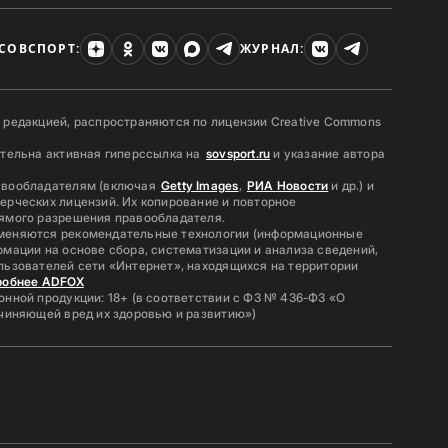
СОВСПОРТ:
ЖУРНАЛ:
 редакцией, распространяются по лицензии Creative Commons
ательна активная гиперссылка на
sovsport.ru
и указание автора
авообладателям (включая
Getty Images
,
РИА Новости
и др.) и
ерческих лицензий. Их копирование и повторное
ямого разрешения правообладателя.
меняются рекомендательные технологии (информационные
мации на основе сбора, систематизации и анализа сведений,
льзователей сети «Интернет», находящихся на территории
робнее ADFOX
нной продукции: 18+ (в соответствии с ФЗ № 436-ФЗ «О
ичиняющей вред их здоровью и развитию»)