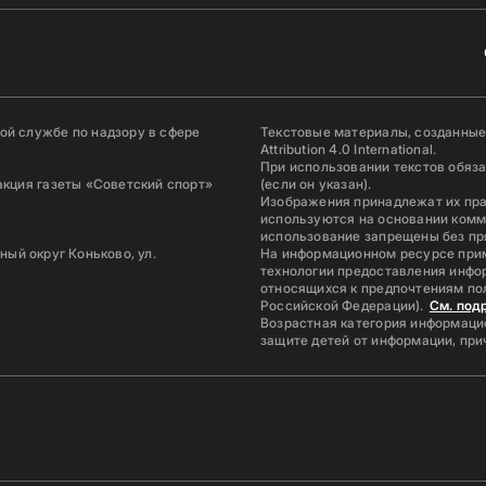
й службе по надзору в сфере
Текстовые материалы, созданные
Attribution 4.0 International.
При использовании текстов обяз
акция газеты «Советский спорт»
(если он указан).
Изображения принадлежат их пр
используются на основании комм
использование запрещены без пр
ьный округ Коньково, ул.
На информационном ресурсе при
технологии предоставления инфор
относящихся к предпочтениям по
Российской Федерации).
См. под
Возрастная категория информацио
защите детей от информации, пр