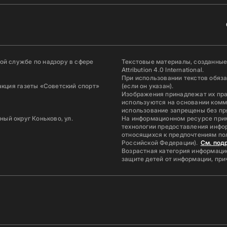
й службе по надзору в сфере
Текстовые материалы, созданные
Attribution 4.0 International.
При использовании текстов обяз
акция газеты «Советский спорт»
(если он указан).
Изображения принадлежат их пр
используются на основании комм
использование запрещены без пр
ьный округ Коньково, ул.
На информационном ресурсе при
технологии предоставления инфор
относящихся к предпочтениям по
Российской Федерации).
См. под
Возрастная категория информацио
защите детей от информации, пр