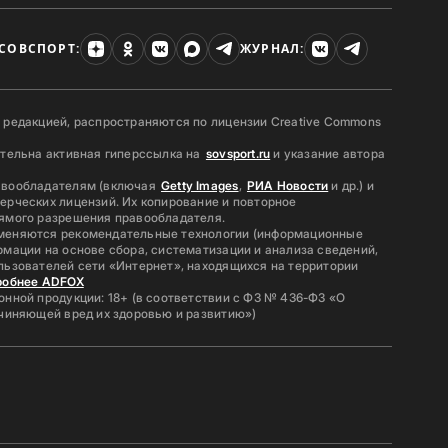
СОВСПОРТ:
ЖУРНАЛ:
 редакцией, распространяются по лицензии Creative Commons
ательна активная гиперссылка на
sovsport.ru
и указание автора
авообладателям (включая
Getty Images
,
РИА Новости
и др.) и
ерческих лицензий. Их копирование и повторное
ямого разрешения правообладателя.
меняются рекомендательные технологии (информационные
мации на основе сбора, систематизации и анализа сведений,
льзователей сети «Интернет», находящихся на территории
робнее ADFOX
нной продукции: 18+ (в соответствии с ФЗ № 436-ФЗ «О
ичиняющей вред их здоровью и развитию»)