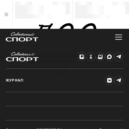
Техническая ошибка на сайте
Произошла ошибка. Чтобы найти нужную
информацию, рекомендуем перейти на главную
страницу.
ЖУРНАЛ: