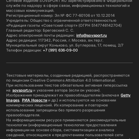
Сетевое издание SOVSPORT RU зарегистрировано в Федеральной
службе по надзору в сфере связи, информационных технологий и
массовых коммуникаций.
Регистрационный номер: Эл № ФС 77-60106 от 10.12.2014
Учредитель: Общество с ограниченной ответственностью
«Редакция газеты «Советский спорт» (ОГРН 5147746142704)
Главный редактор: Бреговский С. С.
Адрес электронной почты редакции:
info@sovsport.ru
Адрес редакции: 117342, Россия, г. Москва, вн.тер.г.
Муниципальный округ Коньково, ул. Бутлерова, 17, помещ. 2/7
Телефон редакции:
+7 (991) 636-09-00
Текстовые материалы, созданные редакцией, распространяются
по лицензии Creative Commons Attribution 4.0 International.
При использовании текстов обязательна активная гиперссылка
на
sovsport.ru
и указание автора (если он указан).
Изображения принадлежат их правообладателям (включая
Getty
Images
,
РИА Новости
и др.) и используются на основании
коммерческих лицензий. Их копирование и повторное
использование запрещены без прямого разрешения
правообладателя.
На информационном ресурсе применяются рекомендательные
технологии (информационные технологии предоставления
информации на основе сбора, систематизации и анализа
сведений, относящихся к предпочтениям пользователей сети