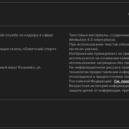
й службе по надзору в сфере
Текстовые материалы, созданные
Attribution 4.0 International.
При использовании текстов обяз
акция газеты «Советский спорт»
(если он указан).
Изображения принадлежат их пр
используются на основании комм
использование запрещены без пр
ьный округ Коньково, ул.
На информационном ресурсе при
технологии предоставления инфор
относящихся к предпочтениям по
Российской Федерации).
См. под
Возрастная категория информацио
защите детей от информации, пр