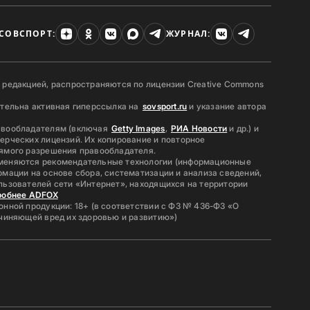
СОВСПОРТ:
ЖУРНАЛ:
 редакцией, распространяются по лицензии Creative Commons
ательна активная гиперссылка на
sovsport.ru
и указание автора
авообладателям (включая
Getty Images
,
РИА Новости
и др.) и
ерческих лицензий. Их копирование и повторное
ямого разрешения правообладателя.
меняются рекомендательные технологии (информационные
мации на основе сбора, систематизации и анализа сведений,
льзователей сети «Интернет», находящихся на территории
робнее ADFOX
нной продукции: 18+ (в соответствии с ФЗ № 436-ФЗ «О
ичиняющей вред их здоровью и развитию»)