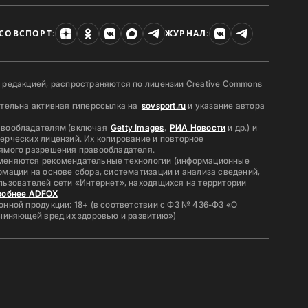
СОВСПОРТ:
ЖУРНАЛ:
 редакцией, распространяются по лицензии Creative Commons
ательна активная гиперссылка на
sovsport.ru
и указание автора
авообладателям (включая
Getty Images
,
РИА Новости
и др.) и
ерческих лицензий. Их копирование и повторное
ямого разрешения правообладателя.
меняются рекомендательные технологии (информационные
мации на основе сбора, систематизации и анализа сведений,
льзователей сети «Интернет», находящихся на территории
робнее ADFOX
нной продукции: 18+ (в соответствии с ФЗ № 436-ФЗ «О
ичиняющей вред их здоровью и развитию»)