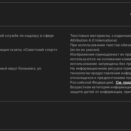
й службе по надзору в сфере
Текстовые материалы, созданные
Attribution 4.0 International.
При использовании текстов обяз
акция газеты «Советский спорт»
(если он указан).
Изображения принадлежат их пр
используются на основании комм
использование запрещены без пр
ьный округ Коньково, ул.
На информационном ресурсе при
технологии предоставления инфор
относящихся к предпочтениям по
Российской Федерации).
См. под
Возрастная категория информацио
защите детей от информации, пр