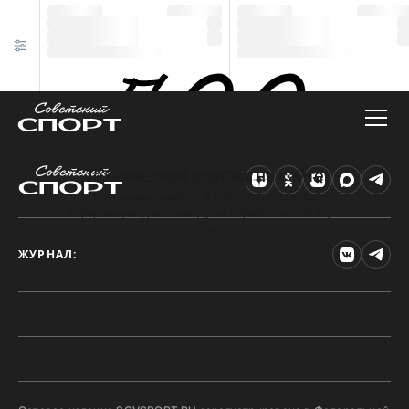
Техническая ошибка на сайте
Произошла ошибка. Чтобы найти нужную
информацию, рекомендуем перейти на главную
страницу.
ЖУРНАЛ: