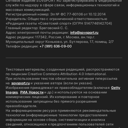
Сетевое издание SOVSPORT RU зарегистрировано в Федеральной
службе по надзору в сфере связи, информационных технологий и
массовых коммуникаций.
Регистрационный номер: Эл № ФС 77-60106 от 10.12.2014
Учредитель: Общество с ограниченной ответственностью
«Редакция газеты «Советский спорт» (ОГРН 5147746142704)
Главный редактор: Бреговский С. С.
Адрес электронной почты редакции:
info@sovsport.ru
Адрес редакции: 117342, Россия, г. Москва, вн.тер.г.
Муниципальный округ Коньково, ул. Бутлерова, 17, помещ. 2/7
Телефон редакции:
+7 (991) 636-09-00
Текстовые материалы, созданные редакцией, распространяются
по лицензии Creative Commons Attribution 4.0 International.
При использовании текстов обязательна активная гиперссылка
на
sovsport.ru
и указание автора (если он указан).
Изображения принадлежат их правообладателям (включая
Getty
Images
,
РИА Новости
и др.) и используются на основании
коммерческих лицензий. Их копирование и повторное
использование запрещены без прямого разрешения
правообладателя.
На информационном ресурсе применяются рекомендательные
технологии (информационные технологии предоставления
информации на основе сбора, систематизации и анализа
сведений, относящихся к предпочтениям пользователей сети