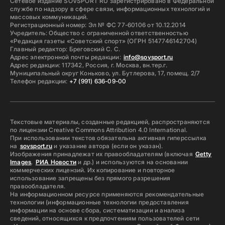
Сетевое издание SOVSPORT RU зарегистрировано в Федеральной
службе по надзору в сфере связи, информационных технологий и
массовых коммуникаций.
Регистрационный номер: Эл № ФС 77-60106 от 10.12.2014
Учредитель: Общество с ограниченной ответственностью
«Редакция газеты «Советский спорт» (ОГРН 5147746142704)
Главный редактор: Бреговский С. С.
Адрес электронной почты редакции:
info@sovsport.ru
Адрес редакции: 117342, Россия, г. Москва, вн.тер.г.
Муниципальный округ Коньково, ул. Бутлерова, 17, помещ. 2/7
Телефон редакции:
+7 (991) 636-09-00
Текстовые материалы, созданные редакцией, распространяются
по лицензии Creative Commons Attribution 4.0 International.
При использовании текстов обязательна активная гиперссылка
на
sovsport.ru
и указание автора (если он указан).
Изображения принадлежат их правообладателям (включая
Getty
Images
,
РИА Новости
и др.) и используются на основании
коммерческих лицензий. Их копирование и повторное
использование запрещены без прямого разрешения
правообладателя.
На информационном ресурсе применяются рекомендательные
технологии (информационные технологии предоставления
информации на основе сбора, систематизации и анализа
сведений, относящихся к предпочтениям пользователей сети