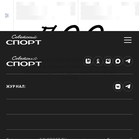
Техническая ошибка на сайте
Произошла ошибка. Чтобы найти нужную
информацию, рекомендуем перейти на главную
страницу.
ЖУРНАЛ: