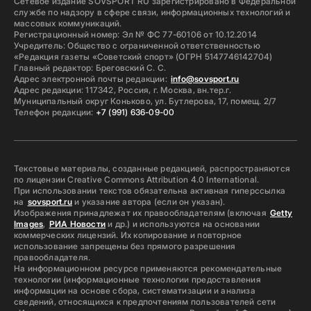
Сетевое издание SOVSPORT RU зарегистрировано в Федеральной
службе по надзору в сфере связи, информационных технологий и
массовых коммуникаций.
Регистрационный номер: Эл № ФС 77-60106 от 10.12.2014
Учредитель: Общество с ограниченной ответственностью
«Редакция газеты «Советский спорт» (ОГРН 5147746142704)
Главный редактор: Бреговский С. С.
Адрес электронной почты редакции:
info@sovsport.ru
Адрес редакции: 117342, Россия, г. Москва, вн.тер.г.
Муниципальный округ Коньково, ул. Бутлерова, 17, помещ. 2/7
Телефон редакции:
+7 (991) 636-09-00
Текстовые материалы, созданные редакцией, распространяются
по лицензии Creative Commons Attribution 4.0 International.
При использовании текстов обязательна активная гиперссылка
на
sovsport.ru
и указание автора (если он указан).
Изображения принадлежат их правообладателям (включая
Getty
Images
,
РИА Новости
и др.) и используются на основании
коммерческих лицензий. Их копирование и повторное
использование запрещены без прямого разрешения
правообладателя.
На информационном ресурсе применяются рекомендательные
технологии (информационные технологии предоставления
информации на основе сбора, систематизации и анализа
сведений, относящихся к предпочтениям пользователей сети