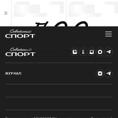
Техническая ошибка на сайте
Произошла ошибка. Чтобы найти нужную
информацию, рекомендуем перейти на главную
страницу.
ЖУРНАЛ: