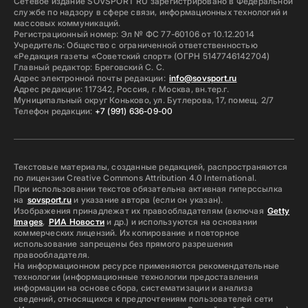
Сетевое издание SOVSPORT RU зарегистрировано в Федеральной
службе по надзору в сфере связи, информационных технологий и
массовых коммуникаций.
Регистрационный номер: Эл № ФС 77-60106 от 10.12.2014
Учредитель: Общество с ограниченной ответственностью
«Редакция газеты «Советский спорт» (ОГРН 5147746142704)
Главный редактор: Бреговский С. С.
Адрес электронной почты редакции:
info@sovsport.ru
Адрес редакции: 117342, Россия, г. Москва, вн.тер.г.
Муниципальный округ Коньково, ул. Бутлерова, 17, помещ. 2/7
Телефон редакции:
+7 (991) 636-09-00
Текстовые материалы, созданные редакцией, распространяются
по лицензии Creative Commons Attribution 4.0 International.
При использовании текстов обязательна активная гиперссылка
на
sovsport.ru
и указание автора (если он указан).
Изображения принадлежат их правообладателям (включая
Getty
Images
,
РИА Новости
и др.) и используются на основании
коммерческих лицензий. Их копирование и повторное
использование запрещены без прямого разрешения
правообладателя.
На информационном ресурсе применяются рекомендательные
технологии (информационные технологии предоставления
информации на основе сбора, систематизации и анализа
сведений, относящихся к предпочтениям пользователей сети