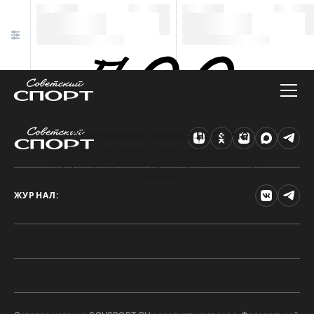
Техническая ошибка на сайте
Произошла ошибка. Чтобы найти нужную
информацию, рекомендуем перейти на главную
страницу.
ЖУРНАЛ: