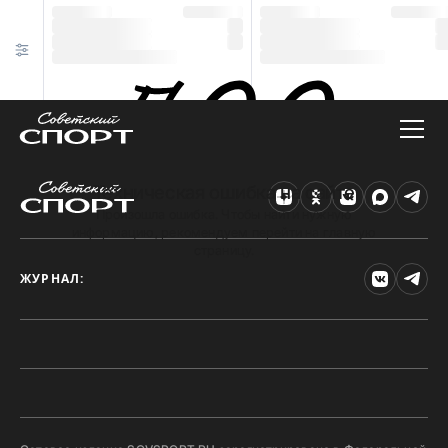
Техническая ошибка на сайте
Произошла ошибка. Чтобы найти нужную
информацию, рекомендуем перейти на главную
страницу.
ЖУРНАЛ: