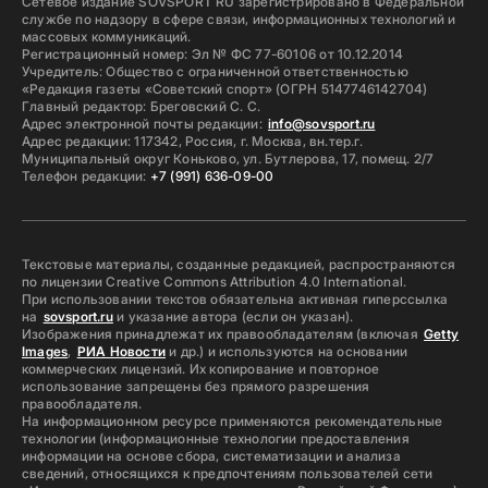
Сетевое издание SOVSPORT RU зарегистрировано в Федеральной
службе по надзору в сфере связи, информационных технологий и
массовых коммуникаций.
Регистрационный номер: Эл № ФС 77-60106 от 10.12.2014
Учредитель: Общество с ограниченной ответственностью
«Редакция газеты «Советский спорт» (ОГРН 5147746142704)
Главный редактор: Бреговский С. С.
Адрес электронной почты редакции:
info@sovsport.ru
Адрес редакции: 117342, Россия, г. Москва, вн.тер.г.
Муниципальный округ Коньково, ул. Бутлерова, 17, помещ. 2/7
Телефон редакции:
+7 (991) 636-09-00
Текстовые материалы, созданные редакцией, распространяются
по лицензии Creative Commons Attribution 4.0 International.
При использовании текстов обязательна активная гиперссылка
на
sovsport.ru
и указание автора (если он указан).
Изображения принадлежат их правообладателям (включая
Getty
Images
,
РИА Новости
и др.) и используются на основании
коммерческих лицензий. Их копирование и повторное
использование запрещены без прямого разрешения
правообладателя.
На информационном ресурсе применяются рекомендательные
технологии (информационные технологии предоставления
информации на основе сбора, систематизации и анализа
сведений, относящихся к предпочтениям пользователей сети