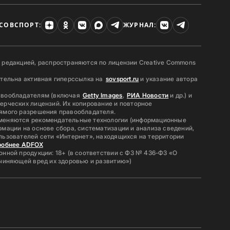
СОВСПОРТ:
ЖУРНАЛ:
 редакцией, распространяются по лицензии Creative Commons
ательна активная гиперссылка на
sovsport.ru
и указание автора
авообладателям (включая
Getty Images
,
РИА Новости
и др.) и
ерческих лицензий. Их копирование и повторное
ямого разрешения правообладателя.
меняются рекомендательные технологии (информационные
мации на основе сбора, систематизации и анализа сведений,
льзователей сети «Интернет», находящихся на территории
робнее ADFOX
нной продукции: 18+ (в соответствии с ФЗ № 436-ФЗ «О
ичиняющей вред их здоровью и развитию»)