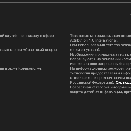
й службе по надзору в сфере
Текстовые материалы, созданные
Attribution 4.0 International.
При использовании текстов обяз
акция газеты «Советский спорт»
(если он указан).
Изображения принадлежат их пр
используются на основании комм
использование запрещены без пр
ьный округ Коньково, ул.
На информационном ресурсе при
технологии предоставления инфор
относящихся к предпочтениям по
Российской Федерации).
См. под
Возрастная категория информацио
защите детей от информации, пр