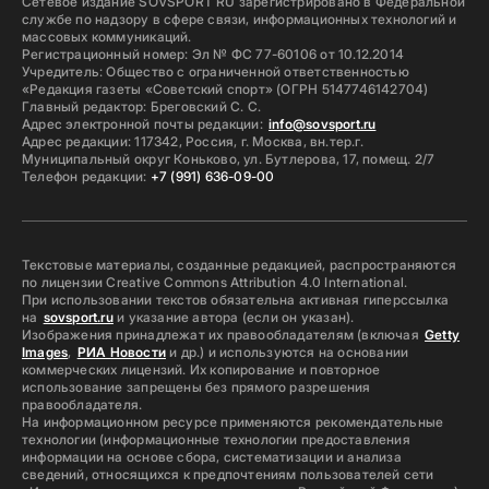
Сетевое издание SOVSPORT RU зарегистрировано в Федеральной
службе по надзору в сфере связи, информационных технологий и
массовых коммуникаций.
Регистрационный номер: Эл № ФС 77-60106 от 10.12.2014
Учредитель: Общество с ограниченной ответственностью
«Редакция газеты «Советский спорт» (ОГРН 5147746142704)
Главный редактор: Бреговский С. С.
Адрес электронной почты редакции:
info@sovsport.ru
Адрес редакции: 117342, Россия, г. Москва, вн.тер.г.
Муниципальный округ Коньково, ул. Бутлерова, 17, помещ. 2/7
Телефон редакции:
+7 (991) 636-09-00
Текстовые материалы, созданные редакцией, распространяются
по лицензии Creative Commons Attribution 4.0 International.
При использовании текстов обязательна активная гиперссылка
на
sovsport.ru
и указание автора (если он указан).
Изображения принадлежат их правообладателям (включая
Getty
Images
,
РИА Новости
и др.) и используются на основании
коммерческих лицензий. Их копирование и повторное
использование запрещены без прямого разрешения
правообладателя.
На информационном ресурсе применяются рекомендательные
технологии (информационные технологии предоставления
информации на основе сбора, систематизации и анализа
сведений, относящихся к предпочтениям пользователей сети