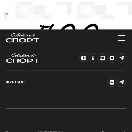
Техническая ошибка на сайте
Произошла ошибка. Чтобы найти нужную
информацию, рекомендуем перейти на главную
страницу.
ЖУРНАЛ: