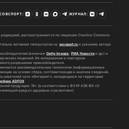
СОВСПОРТ:
ЖУРНАЛ:
 редакцией, распространяются по лицензии Creative Commons
ательна активная гиперссылка на
sovsport.ru
и указание автора
авообладателям (включая
Getty Images
,
РИА Новости
и др.) и
ерческих лицензий. Их копирование и повторное
ямого разрешения правообладателя.
меняются рекомендательные технологии (информационные
мации на основе сбора, систематизации и анализа сведений,
льзователей сети «Интернет», находящихся на территории
робнее ADFOX
нной продукции: 18+ (в соответствии с ФЗ № 436-ФЗ «О
ичиняющей вред их здоровью и развитию»)