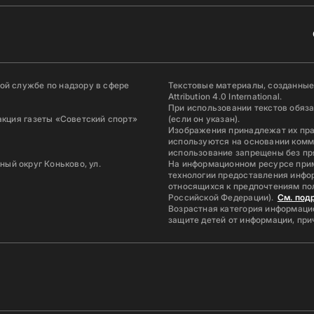
й службе по надзору в сфере
Текстовые материалы, созданные
Attribution 4.0 International.
При использовании текстов обяз
акция газеты «Советский спорт»
(если он указан).
Изображения принадлежат их пр
используются на основании комм
использование запрещены без пр
ьный округ Коньково, ул.
На информационном ресурсе при
технологии предоставления инфор
относящихся к предпочтениям по
Российской Федерации).
См. под
Возрастная категория информацио
защите детей от информации, пр