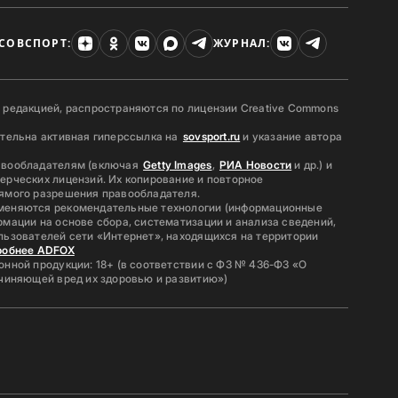
СОВСПОРТ:
ЖУРНАЛ:
 редакцией, распространяются по лицензии Creative Commons
ательна активная гиперссылка на
sovsport.ru
и указание автора
авообладателям (включая
Getty Images
,
РИА Новости
и др.) и
ерческих лицензий. Их копирование и повторное
ямого разрешения правообладателя.
меняются рекомендательные технологии (информационные
мации на основе сбора, систематизации и анализа сведений,
льзователей сети «Интернет», находящихся на территории
робнее ADFOX
нной продукции: 18+ (в соответствии с ФЗ № 436-ФЗ «О
ичиняющей вред их здоровью и развитию»)