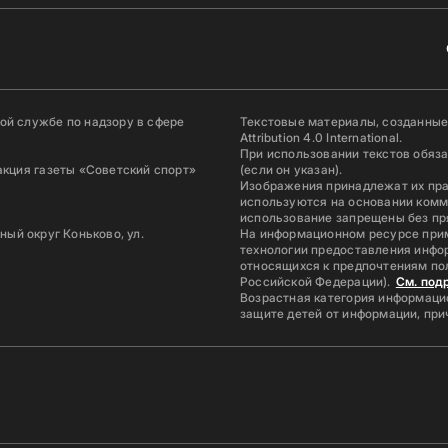
й службе по надзору в сфере
Текстовые материалы, созданные
Attribution 4.0 International.
При использовании текстов обяз
акция газеты «Советский спорт»
(если он указан).
Изображения принадлежат их пр
используются на основании комм
использование запрещены без пр
ьный округ Коньково, ул.
На информационном ресурсе при
технологии предоставления инфор
относящихся к предпочтениям по
Российской Федерации).
См. под
Возрастная категория информацио
защите детей от информации, пр