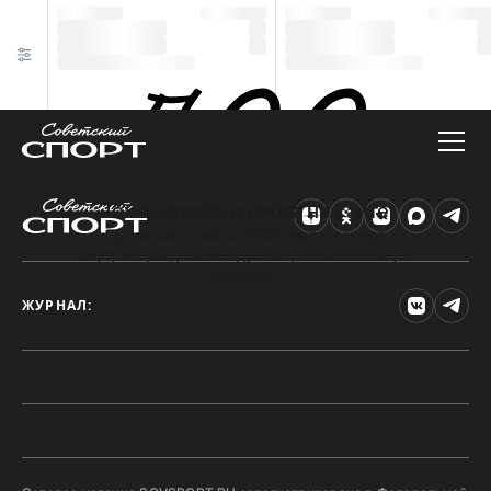
Техническая ошибка на сайте
Произошла ошибка. Чтобы найти нужную
информацию, рекомендуем перейти на главную
страницу.
ЖУРНАЛ: