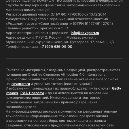
Сетевое издание SOVSPORT RU зарегистрировано в Федеральной
службе по надзору в сфере связи, информационных технологий и
массовых коммуникаций.
Регистрационный номер: Эл № ФС 77-60106 от 10.12.2014
Учредитель: Общество с ограниченной ответственностью
«Редакция газеты «Советский спорт» (ОГРН 5147746142704)
Главный редактор: Бреговский С. С.
Адрес электронной почты редакции:
info@sovsport.ru
Адрес редакции: 117342, Россия, г. Москва, вн.тер.г.
Муниципальный округ Коньково, ул. Бутлерова, 17, помещ. 2/7
Телефон редакции:
+7 (991) 636-09-00
Текстовые материалы, созданные редакцией, распространяются
по лицензии Creative Commons Attribution 4.0 International.
При использовании текстов обязательна активная гиперссылка
на
sovsport.ru
и указание автора (если он указан).
Изображения принадлежат их правообладателям (включая
Getty
Images
,
РИА Новости
и др.) и используются на основании
коммерческих лицензий. Их копирование и повторное
использование запрещены без прямого разрешения
правообладателя.
На информационном ресурсе применяются рекомендательные
технологии (информационные технологии предоставления
информации на основе сбора, систематизации и анализа
сведений, относящихся к предпочтениям пользователей сети