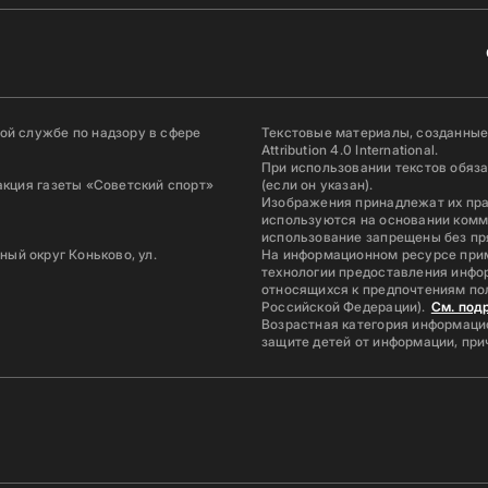
й службе по надзору в сфере
Текстовые материалы, созданные
Attribution 4.0 International.
При использовании текстов обяз
акция газеты «Советский спорт»
(если он указан).
Изображения принадлежат их пр
используются на основании комм
использование запрещены без пр
ьный округ Коньково, ул.
На информационном ресурсе при
технологии предоставления инфор
относящихся к предпочтениям по
Российской Федерации).
См. под
Возрастная категория информацио
защите детей от информации, пр