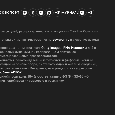
СОВСПОРТ:
ЖУРНАЛ:
 редакцией, распространяются по лицензии Creative Commons
ательна активная гиперссылка на
sovsport.ru
и указание автора
авообладателям (включая
Getty Images
,
РИА Новости
и др.) и
ерческих лицензий. Их копирование и повторное
ямого разрешения правообладателя.
меняются рекомендательные технологии (информационные
мации на основе сбора, систематизации и анализа сведений,
льзователей сети «Интернет», находящихся на территории
робнее ADFOX
нной продукции: 18+ (в соответствии с ФЗ № 436-ФЗ «О
ичиняющей вред их здоровью и развитию»)