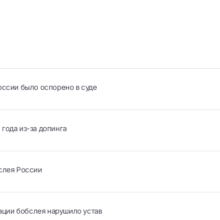
оссии было оспорено в суде
года из-за допинга
слея России
ции бобслея нарушило устав