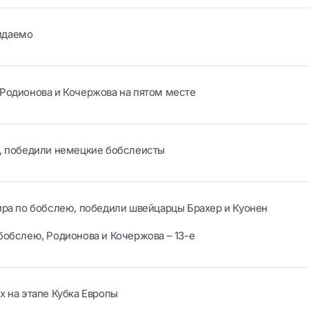
идаемо
 Родионова и Кочержова на пятом месте
а, победили немецкие бобслеисты
ира по бобслею, победили швейцарцы Брахер и Куонен
бобслею, Родионова и Кочержова – 13-е
х на этапе Кубка Европы