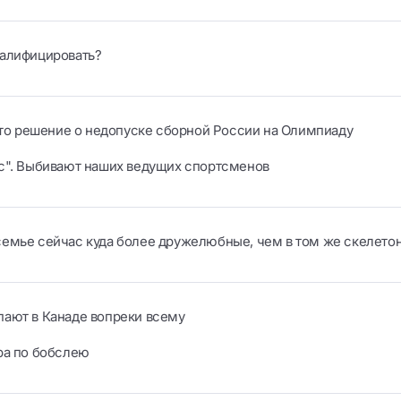
валифицировать?
нято решение о недопуске сборной России на Олимпиаду
ес". Выбивают наших ведущих спортсменов
семье сейчас куда более дружелюбные, чем в том же скелето
пают в Канаде вопреки всему
ра по бобслею