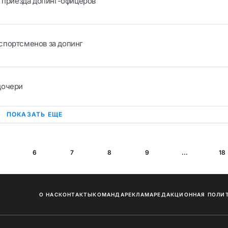
е приезда допинг-офицеров
спортсменов за допинг
дочери
ПОКАЗАТЬ ЕЩЕ
6
7
8
9
...
18
О НАС
КОНТАКТЫ
КОМАНДА
РЕКЛАМА
РЕДАКЦИОННАЯ ПОЛИ