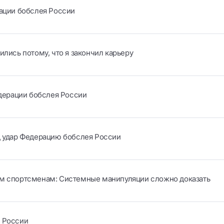
рации бобслея России
ились потому, что я закончил карьеру
едерации бобслея России
д удар Федерацию бобслея России
им спортсменам: Системные манипуляции сложно доказать
я России