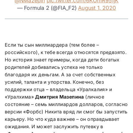
@NMazepin
pic.twitter.com/6KOmR95IjK
— Formula 2 (@FIA_F2)
August 1, 2020
Если ты сын миллиардера (тем более –
российского), к тебе всегда относятся предвзято.
Но история знает примеры, когда дети богатых
родителей добивались успеха не только
благодаря их деньгам. А за счет собственных
усилий, таланта и упорства. Конечно, без
поддержки отца – владельца «Уралкалия» и
«Уралхима»
Дмитрия Мазепина
(личное
состояние – семь миллиардов долларов, согласно
версии «Форбс) Никита вряд ли смог бы запустить
карьеру. Но что куда важнее – он оправдывает
ожидания. И может заслужить путевку в