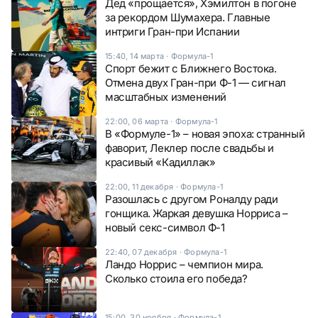
Дед «прощается», Хэмилтон в погоне
за рекордом Шумахера. Главные
интриги Гран-при Испании
15:40, 14 марта
·
Формула-1
Спорт бежит с Ближнего Востока.
Отмена двух Гран-при Ф-1 — сигнал
масштабных изменений
22:00, 06 марта
·
Формула-1
В «Формуле-1» – новая эпоха: странный
фаворит, Леклер после свадьбы и
красивый «Кадиллак»
22:00, 11 декабря
·
Формула-1
Разошлась с другом Роналду ради
гонщика. Жаркая девушка Норриса –
новый секс-символ Ф-1
22:40, 07 декабря
·
Формула-1
Ландо Норрис – чемпион мира.
Сколько стоила его победа?
15:00, 30 ноября
·
Формула-1