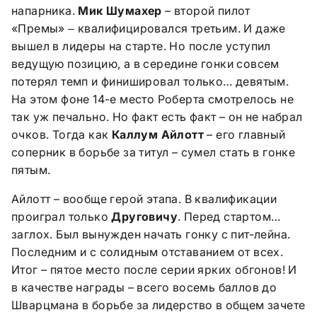
напарника.
Мик Шумахер
– второй пилот
«Премы»
квалифицировался третьим. И даже
–
вышел в лидеры на старте. Но после уступил
ведущую позицию, а в середине гонки совсем
потерял темп и финишировал только… девятым.
На этом фоне 14-е место Роберта смотрелось не
так уж печально. Но факт есть факт – он не набрал
очков. Тогда как
Каллум Айлотт
– его главный
соперник в борьбе за титул – сумел стать в гонке
пятым.
Айлотт – вообще герой этапа. В квалификации
проиграл только
Друговичу
. Перед стартом…
заглох. Был вынужден начать гонку с пит-лейна.
Последним и с солидным отставанием от всех.
Итог – пятое место после серии ярких обгонов! И
в качестве награды – всего восемь баллов до
Шварцмана в борьбе за лидерство в общем зачете