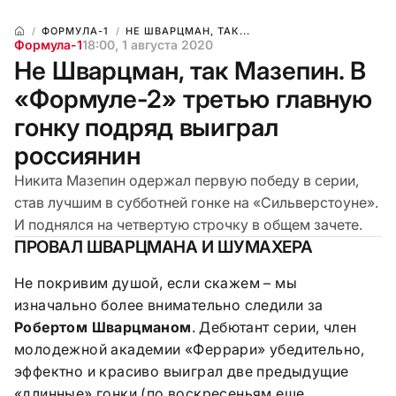
ФОРМУЛА-1
НЕ ШВАРЦМАН, ТАК...
Формула-1
18:00, 1 августа 2020
Не Шварцман, так Мазепин. В
«Формуле-2» третью главную
гонку подряд выиграл
россиянин
Никита Мазепин одержал первую победу в серии,
став лучшим в субботней гонке на «Сильверстоуне».
И поднялся на четвертую строчку в общем зачете.
ПРОВАЛ ШВАРЦМАНА И ШУМАХЕРА
Не покривим душой, если скажем – мы
изначально более внимательно следили за
Робертом Шварцманом
. Дебютант серии, член
молодежной академии «Феррари» убедительно,
эффектно и красиво выиграл две предыдущие
«длинные» гонки (по воскресеньям еще