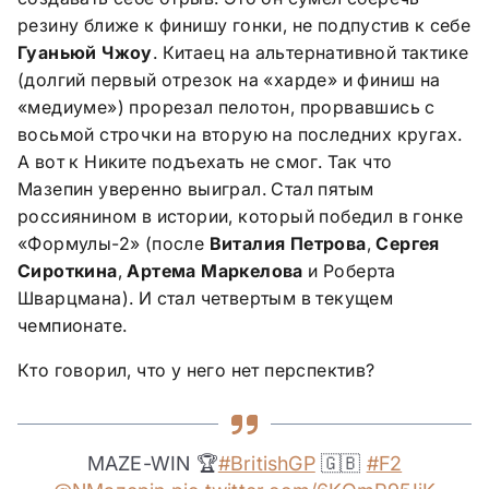
резину ближе к финишу гонки, не подпустив к себе
Гуаньюй Чжоу
. Китаец на альтернативной тактике
(долгий первый отрезок на «харде» и финиш на
«медиуме») прорезал пелотон, прорвавшись с
восьмой строчки на вторую на последних кругах.
А вот к Никите подъехать не смог. Так что
Мазепин уверенно выиграл. Стал пятым
россиянином в истории, который победил в гонке
«Формулы-2» (после
Виталия Петрова
,
Сергея
Сироткина
,
Артема Маркелова
и Роберта
Шварцмана). И стал четвертым в текущем
чемпионате.
Кто говорил, что у него нет перспектив?
MAZE-WIN 🏆
#BritishGP
🇬🇧
#F2