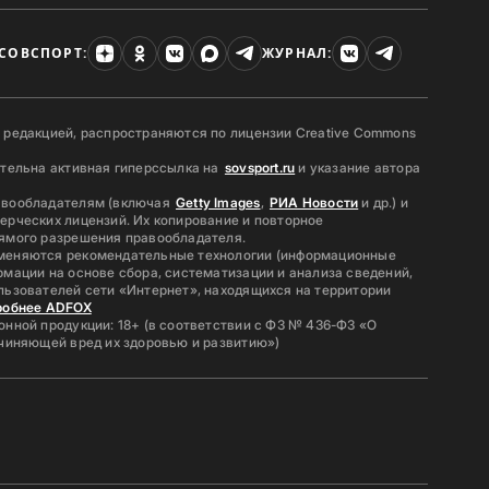
СОВСПОРТ:
ЖУРНАЛ:
 редакцией, распространяются по лицензии Creative Commons
ательна активная гиперссылка на
sovsport.ru
и указание автора
авообладателям (включая
Getty Images
,
РИА Новости
и др.) и
ерческих лицензий. Их копирование и повторное
ямого разрешения правообладателя.
меняются рекомендательные технологии (информационные
мации на основе сбора, систематизации и анализа сведений,
льзователей сети «Интернет», находящихся на территории
робнее ADFOX
нной продукции: 18+ (в соответствии с ФЗ № 436-ФЗ «О
ичиняющей вред их здоровью и развитию»)