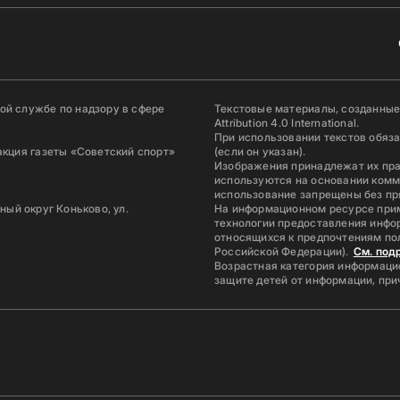
й службе по надзору в сфере
Текстовые материалы, созданные
Attribution 4.0 International.
При использовании текстов обяз
акция газеты «Советский спорт»
(если он указан).
Изображения принадлежат их пр
используются на основании комм
использование запрещены без пр
ьный округ Коньково, ул.
На информационном ресурсе при
технологии предоставления инфор
относящихся к предпочтениям по
Российской Федерации).
См. под
Возрастная категория информацио
защите детей от информации, пр