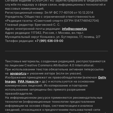
Сетевое издание SOVSPORT RU зарегистрировано в Федеральной
службе по надзору в сфере связи, информационных технологий и
массовых коммуникаций.
Регистрационный номер: Эл № ФС 77-60106 от 10.12.2014
Учредитель: Общество с ограниченной ответственностью
«Редакция газеты «Советский спорт» (ОГРН 5147746142704)
Главный редактор: Бреговский С. С.
Адрес электронной почты редакции:
info@sovsport.ru
Адрес редакции: 117342, Россия, г. Москва, вн.тер.г.
Муниципальный округ Коньково, ул. Бутлерова, 17, помещ. 2/7
Телефон редакции:
+7 (991) 636-09-00
Текстовые материалы, созданные редакцией, распространяются
по лицензии Creative Commons Attribution 4.0 International.
При использовании текстов обязательна активная гиперссылка
на
sovsport.ru
и указание автора (если он указан).
Изображения принадлежат их правообладателям (включая
Getty
Images
,
РИА Новости
и др.) и используются на основании
коммерческих лицензий. Их копирование и повторное
использование запрещены без прямого разрешения
правообладателя.
На информационном ресурсе применяются рекомендательные
технологии (информационные технологии предоставления
информации на основе сбора, систематизации и анализа
сведений, относящихся к предпочтениям пользователей сети