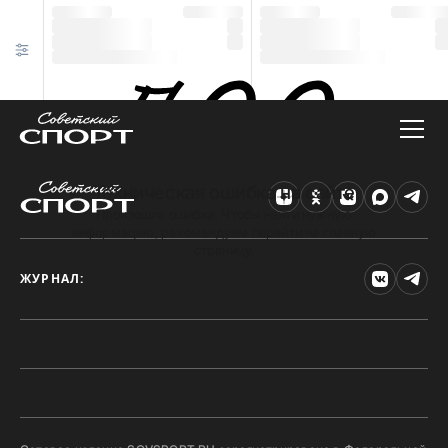
Техническая ошибка на сайте
Произошла ошибка. Чтобы найти нужную
информацию, рекомендуем перейти на главную
страницу.
ЖУРНАЛ: