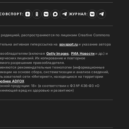
СОВСПОРТ:
ЖУРНАЛ:
 редакцией, распространяются по лицензии Creative Commons
ательна активная гиперссылка на
sovsport.ru
и указание автора
авообладателям (включая
Getty Images
,
РИА Новости
и др.) и
ерческих лицензий. Их копирование и повторное
ямого разрешения правообладателя.
меняются рекомендательные технологии (информационные
мации на основе сбора, систематизации и анализа сведений,
льзователей сети «Интернет», находящихся на территории
робнее ADFOX
нной продукции: 18+ (в соответствии с ФЗ № 436-ФЗ «О
ичиняющей вред их здоровью и развитию»)