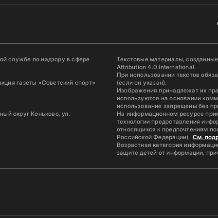
й службе по надзору в сфере
Текстовые материалы, созданные
Attribution 4.0 International.
При использовании текстов обяз
акция газеты «Советский спорт»
(если он указан).
Изображения принадлежат их пр
используются на основании комм
использование запрещены без пр
ьный округ Коньково, ул.
На информационном ресурсе при
технологии предоставления инфор
относящихся к предпочтениям по
Российской Федерации).
См. под
Возрастная категория информацио
защите детей от информации, пр