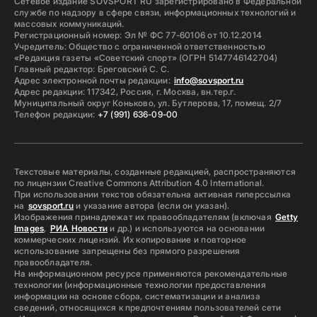
Сетевое издание SOVSPORT RU зарегистрировано в Федеральной
службе по надзору в сфере связи, информационных технологий и
массовых коммуникаций.
Регистрационный номер: Эл № ФС 77-60106 от 10.12.2014
Учредитель: Общество с ограниченной ответственностью
«Редакция газеты «Советский спорт» (ОГРН 5147746142704)
Главный редактор: Бреговский С. С.
Адрес электронной почты редакции:
info@sovsport.ru
Адрес редакции: 117342, Россия, г. Москва, вн.тер.г.
Муниципальный округ Коньково, ул. Бутлерова, 17, помещ. 2/7
Телефон редакции:
+7 (991) 636-09-00
Текстовые материалы, созданные редакцией, распространяются
по лицензии Creative Commons Attribution 4.0 International.
При использовании текстов обязательна активная гиперссылка
на
sovsport.ru
и указание автора (если он указан).
Изображения принадлежат их правообладателям (включая
Getty
Images
,
РИА Новости
и др.) и используются на основании
коммерческих лицензий. Их копирование и повторное
использование запрещены без прямого разрешения
правообладателя.
На информационном ресурсе применяются рекомендательные
технологии (информационные технологии предоставления
информации на основе сбора, систематизации и анализа
сведений, относящихся к предпочтениям пользователей сети